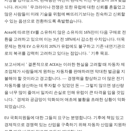
시장을 강타했으며, 판매량은 여전히 ​​팬데믹 이전 수준보다 18% 낮습
’
니다. 러시아
우크라이나 전쟁은 또한 유럽에 대한 신뢰를 흔들었고
많은 사람들이 미래 기술을 위험에 빠뜨리기보다는 친숙하고 신뢰할
수 있는 옵션으로 전환하도록 촉발했습니다.
Acea에 따르면 EV를 소유하지 않은 소유자의 16%만이 다음 구매로 전
환을 고려하고 있으며 이는 3년 전 18%에서 감소한 수치입니다. 더욱
문제는 현재 EV 소유자의 20%가 유럽에도 불구하고 기존 내연기관으
’
로의 복귀를 강력히 고려하고 있다는 점입니다.
기후 목표.
’
보고서에서
결론적으로 ACEA는 이러한 현실을 고려할 때 자동차 제
조업체가 사람들에게 원하는 자동차를 판매하려면 막대한 벌금을 지
—
불해야 할 것이라고 경고합니다.
경쟁력을 향상하고 더 많은 전기
—
자동차를 생산하는 데 투자할 수 있었던 돈
그렇지 않으면 생산량
을 너무 많이 줄여서 일자리 손실로 인해 유럽이 큰 타격을 입을 것입
’
니다.
경제와 공급망이 악화되어 애초에 불황을 초래한 상황이 악화
되었습니다.
EU 국회의원들에 대한 그들의 요구는 분명합니다. 기후에 책임 있고
경제적으로 경쟁력 있는 산업을 구축하기 위해 자동차 산업을 지원하