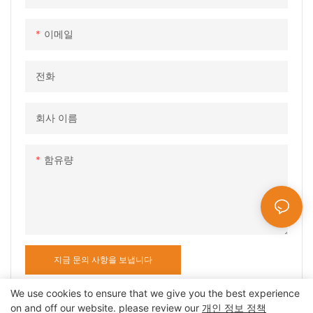
난연성 등급 : UL94 V-0
난연성 등급 : UL94 V-0
80A(16mm²-직경23mm±1).
최대 정격 전압: 600Vdc
전기적 성능
전기적 성능
내전압: 공칭 600V(인증),
이메일
온도 상승:
온도 상승:
1000V 최대 확장
전화
회사 이름
함유량
지금 문의 사항을 보냅니다
We use cookies to ensure that we give you the best experience
on and off our website. please review our
개인 정보 정책