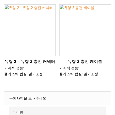
부하)
도체: 구리
재질 : TUP 또는 TPE 케이블 재
질은 선택 사항입니다.
환경 성능:
인증서: CE 인증(TUV 마크 포
작동 온도: -40℃~+90℃
함).
플러그 인 감지: 플러그를 꽂지
전기적 성능
않으면 솔레노이드가 잠기지 않
정격 전류: 450/750V
습니다.
내전압: AC2.5kV/5min
절연 저항: ≥3670mΩ·km(20℃)
환경성과 :
유형 2 - 유형 2 충전 커넥터
유형 2 충전 케이블
보호 등급 : IP54
기계적 성능:
기계적 성능:
난연성 등급 : UL94 V-0
플라스틱 껍질: 열가소성
플라스틱 껍질: 열가소성
접점 단자 : 구리 합금, 은도금
접점 단자 : 구리 합금, 은도금
전기적 성능:
기계적 수명: ≧10,000회
기계적 수명: ≧10,000회
암페어: 200A(70mm²-
Dia36mm±1), 150A(50mm²-
환경 성능:
환경 성능:
Dia31mm±1), 125A(35mm²-
문의사항을 보내주세요
작동 온도: -30℃~+50℃
작동 온도: -30℃~+50℃
Dia30mm±1),
보호등급 : IP54
보호등급 : IP54
100A(25mm²-직경26mm±1),
이름