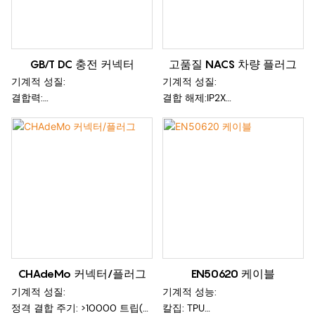
GB/T DC 충전 커넥터
고품질 NACS 차량 플러그
기계적 성질:
기계적 성질:
결합력:
결합 해제:IP2X
2000MΩ
안전 등급: Ⅱ
내전압: 3500V AC
삽입/철거 힘:
환경성과 :
작동 온도 : -40℃ ~ +50℃
오염도: 레벨 3
IP 클래스: IP55
화염 등급: UL94-V0
CHAdeMo 커넥터/플러그
EN50620 케이블
기계적 성질:
기계적 성능:
정격 결합 주기: >10000 트립(무
칼집: TPU