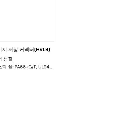
지 저장 커넥터(HVLB)
적 성질
 쉘: PA66+G/F, UL94
단자: T2 구리 재질, 표면은
금
 수명: 500회
적 성능
류: 5.7mm(120A),
m(200A), 10.3mm(300A)
저항: 최대 0.2mΩ