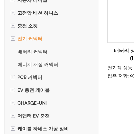
자동차 터미널
+
고전압 배선 하니스
IEC EV 황동 커넥터 핀
+
충전 소켓
SAE EV 커넥터 핀
AC 소켓 케이블(AC 소켓→배터
리)
-
전기 커넥터
GB/T EV 커넥터 핀
GB/T 충전 소켓
PDU 케이블
배터리 
라멜라 접촉 핀
SAE 커넥터
배터리 커넥터
(
모터 와이어 하네스
크라운 스프링 핀
IEC 커넥터
에너지 저장 커넥터
전기적 성능
PTC 케이블(배터리→에어컨)
접촉 저항: ≤0
+
PCB 커넥터
쌍곡면 접촉
CHAdeMO DC 충전 소켓
정격 전류: 4
DC 소켓 케이블 (DC 소켓→배터
+
EV 충전 케이블
Tesla NACS 전기 커넥터 핀
NACS 충전 소켓
16개 코어 PCB 커넥터
정격 전압: 5
리)
유전체 내전압
+
CHARGE-UNI
수냉식 단자
IEC 충전 커넥터
접지선
AC/DC(상온
+
어댑터 EV 충전
CHAdeMo 커넥터
IEC62196 유형 2 휴대용 EV 충전
절연 저항: ≥
삼상 케이블
기
기계적 성질
+
케이블 하네스 가공 장비
NACS 충전 커넥터
CHAdeMO-GB/T 어댑터
공기 펌프 와이어 하네스 → 압축
기계적 수명: