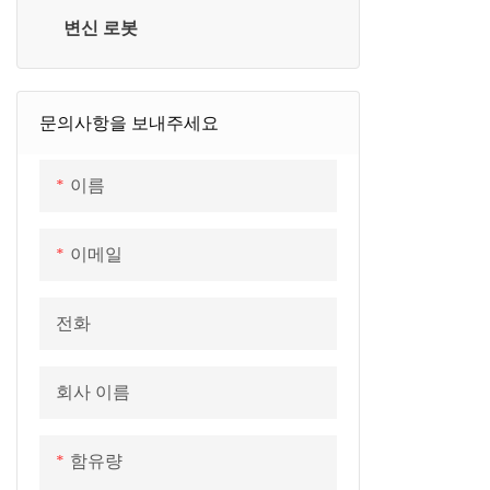
GBT 휴대용 EV 충전기
기
플라스틱 쉘: P
변신 로봇
GB/T DC 충전 커넥터
GB/T - CCS2 어댑터
초음파 터미널 하네스 용접기
V-0
SAE 유형 1 휴대용 EV 충전기
CCS1 - GB/T 어댑터
접점 단자 : 
DC EV 충전기
금도금
CCS2-GB/T 어댑터
문의사항을 보내주세요
환경 성과
온도 -40℃~
이름
난연성 등급: 
이메일
전화
회사 이름
함유량