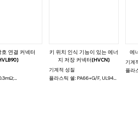
상호 연결 커넥터
키 위치 인식 기능이 있는 에너
에너
HVLB90)
지 저장 커넥터(HVCN)
기계
기계적 성질
플라스틱
.3mΩ;
플라스틱 쉘: PA66+G/F, UL94
V-0
5A
V-0
접점 
00VAC/DC;
접점 단자: T2 구리 재질, 표면은
은도
: 2000V
은도금
기계적
)
기계적 수명: 500회
전기
5000MΩ(상온);
전기적 성능
정격 전
정격 전류: 5.7mm(120A),
8.0m
 500회 이상
8.0mm(200A), 10.3mm(300A)
접촉 