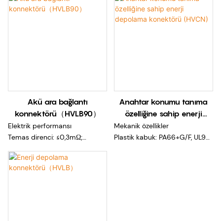
Akü ara bağlantı
Anahtar konumu tanıma
konnektörü（HVLB90）
özelliğine sahip enerji
depolama konektörü
Elektrik performansı
Mekanik özellikler
(HVCN)
Temas direnci: ≤0,3mΩ;
Plastik kabuk: PA66+G/F, UL94
Anma akımı: 45A
V-0
Nominal voltaj: 500VAC/DC;
Kontak terminali: T2 bakır
Dielektrik dayanım gerilimi:
malzeme, yüzey gümüş
2000V AC/DC (normal
kaplama
sıcaklık)
Mekanik ömür: 500 kez
Yalıtım direnci: ≥5000MΩ
Elektrik performansı
(normal sıcaklık);
Nominal akım: 5,7 mm (120A),