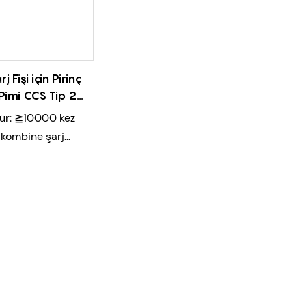
j Fişi için Pirinç
Pimi CCS Tip 2
ak Pimleri
ür: ≧10000 kez
kombine şarj
ndardına uygundur
site ve düşük
ı
ktarımı verimliliği
tleşme kuvveti