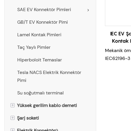
SAE EV Konnektör Pimleri
GB/T EV Konnektör Pimi
IEC EV Şar
Lamel Kontak Pimleri
Kontak 
Taç Yaylı Pimler
Kont
Mekanik öm
IEC62196-3 
Hiperboloit Temaslar
sistemi sta
Tesla NACS Elektrik Konnektör
Yüksek kapa
Pimi
sıcaklık artış
Yüksek güç a
Su soğutmalı terminal
Yumuşak çif
+
Yüksek gerilim kablo demeti
+
Şarj soketi
AC soket kablosu（AC
soketi→pil)
+
Elektrik Konnektörü
GB/T Şarj Soketi