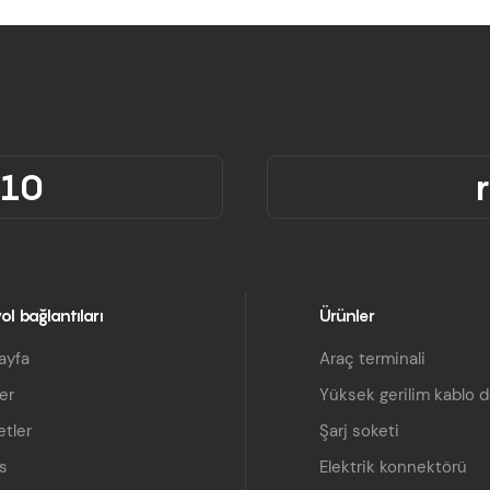
310
ol bağlantıları
Ürünler
ayfa
Araç terminali
er
Yüksek gerilim kablo 
tler
Şarj soketi
s
Elektrik konnektörü