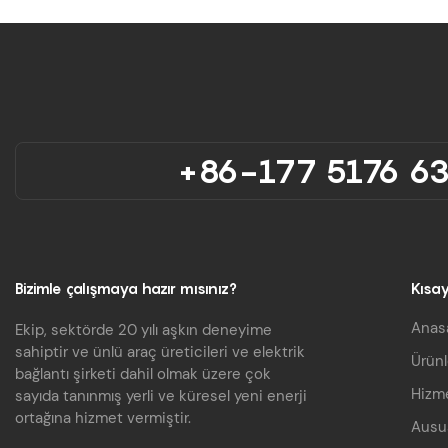
+86-177 5176 6
Bizimle çalışmaya hazır mısınız?
Kısay
Anas
Ekip, sektörde 20 yılı aşkın deneyime
sahiptir ve ünlü araç üreticileri ve elektrik
Ürünl
bağlantı şirketi dahil olmak üzere çok
Hizme
sayıda tanınmış yerli ve küresel yeni enerji
ortağına hizmet vermiştir.
Ausu