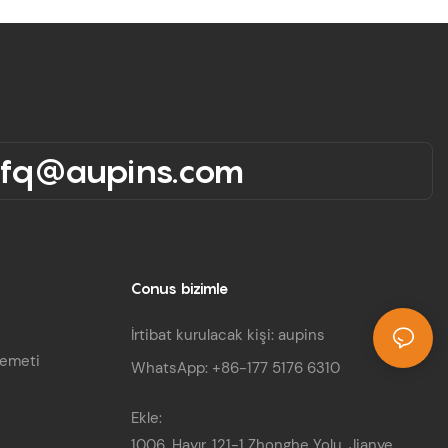
rfq@aupins.com
Conus bizimle
İrtibat kurulacak kişi: aupins
demeti
WhatsApp: +86-177 5176 6310
Ekle:
1006, Hayır. 121-1 Zhonghe Yolu, Jianye