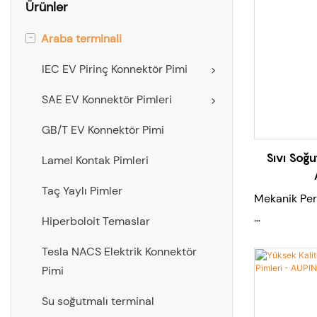
Ürünler
-
Araba terminali
IEC EV Pirinç Konnektör Pimi
SAE EV Konnektör Pimleri
GB/T EV Konnektör Pimi
Sıvı Soğ
Lamel Kontak Pimleri
Taç Yaylı Pimler
Mekanik Per
Hiperboloit Temaslar
Gövde:Kırmız
Tesla NACS Elektrik Konnektör
kaplama,gü
Pimi
Burulma yayı
Su soğutmalı terminal
gümüş kapl