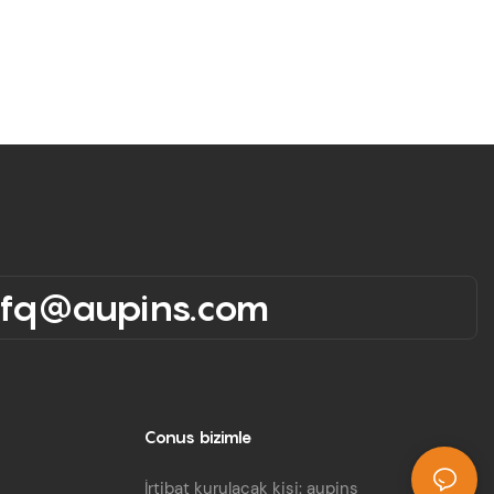
rfq@aupins.com
Conus bizimle
İrtibat kurulacak kişi: aupins