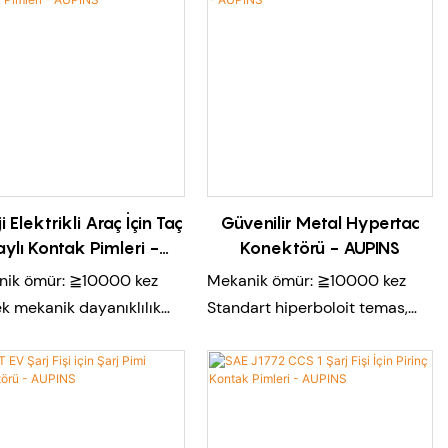
i Elektrikli Araç İçin Taç
Güvenilir Metal Hypertac
aylı Kontak Pimleri -
Konektörü - AUPINS
AUPINS
ik ömür: ≧10000 kez
Mekanik ömür: ≧10000 kez
k mekanik dayanıklılık
Standart hiperboloit temas,
lı çiftleşme kuvveti ve
Yumuşak birleşme kuvvetleri
 temas direnci
Düşük temas direnci, yüksek
k güvenilirlik ve titreşim
kapasite, düşük sıcaklık artışı
ci
Güvenli kurulum ve bağlantı
ama: Temiz enerjili
Yüksek mekanik dayanıklılık