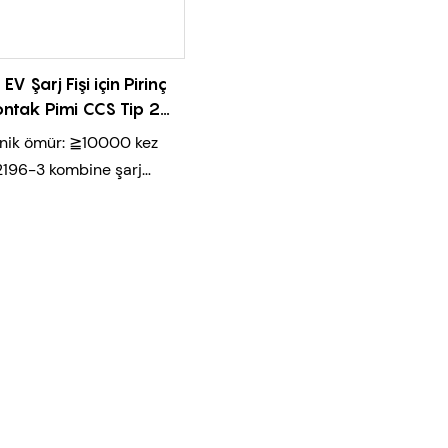
 EV Şarj Fişi için Pirinç
ontak Pimi CCS Tip 2
Kontak Pimleri
ik ömür: ≧10000 kez
196-3 kombine şarj
mi standardına uygundur
k kapasite ve düşük
ık artışı
k güç aktarımı verimliliği
ak çiftleşme kuvveti