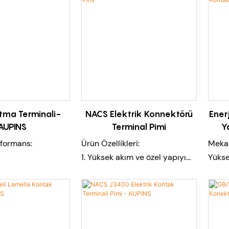
utma Terminali-
NACS Elektrik Konnektörü
Enerj
AUPINS
Terminal Pimi
Y
formans:
Ürün Özellikleri:
Mekan
1. Yüksek akım ve özel yapıyı
Yükse
ı bakır(T2)nikel
gerçekleştirmek için esnek
Karar
müş kaplama
özel tasarım
düşük
2.Düşük temasa dayanıklı,
Yükse
: berilyum bakır,
büyük akım taşıma kapasitesi,
diren
ama
düşük sıcaklık artışı
Uygul