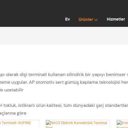
Ev
Hizmetler
Ürünler
yapı olarak dişi terminali kullanan silindirik bir yapıyı benimse
me uygular. AP otomotiv sert gümüş kaplama teknolojisi her 
de uzatabilir
iyi tokluk, istikrarlı ürün kalitesi, tüm dünyadaki şarj standar
çlarına göre