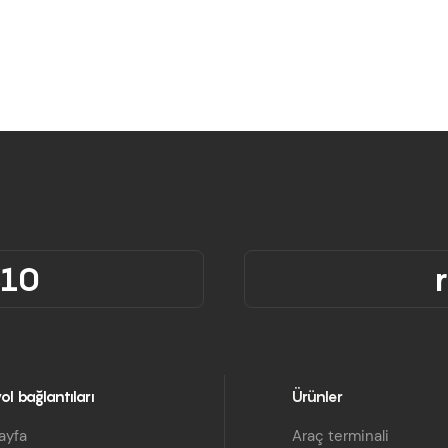
310
ol bağlantıları
Ürünler
ayfa
Araç terminali