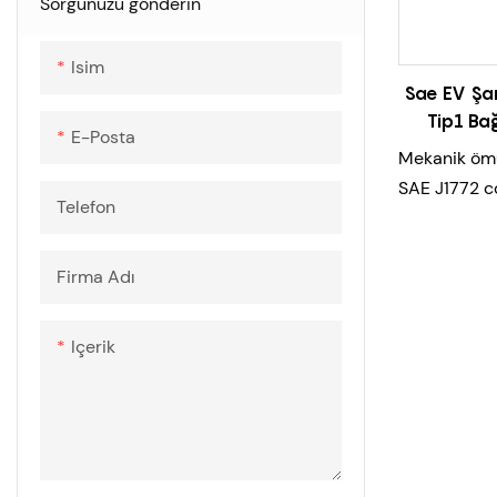
CCS2'den GB/T'ye adaptör
Sorgunuzu gönderin
DC Elektrikli Araç Şarj Cihazı
Isim
Sae EV Şar
Tip1 Bağ
E-Posta
Mekanik öm
SAE J1772 c
Telefon
uygun
Yüksek kapa
Firma Adı
sıcaklık artış
Yüksek güç a
Yumuşak çif
Içerik