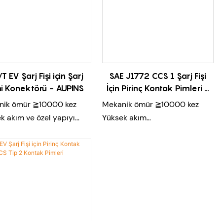
rikli araç, Enerji depolama
Uygulama: elektrikli araç、
Enerji depolama
T EV Şarj Fişi için Şarj
SAE J1772 CCS 1 Şarj Fişi
i Konektörü - AUPINS
İçin Pirinç Kontak Pimleri -
AUPINS
nik ömür ≧10000 kez
Mekanik ömür ≧10000 kez
k akım ve özel yapıyı
Yüksek akım
kleştirmek için esnek
Düşük sıcaklık artışı
tasarım
Yüksek güvenilirlik
k kapasite, düşük
Yüksek mekanik dayanıklılık
ık artışı
Yumuşak çiftleşme kuvveti
li kurulum ve bağlantı
şok ve dayanıklılık
ımı