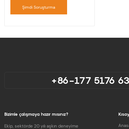
Şimdi Soruşturma
+86-177 5176 6
Bizimle çalışmaya hazır mısınız?
Kısay
Anas
Ekip, sektörde 20 yılı aşkın deneyime