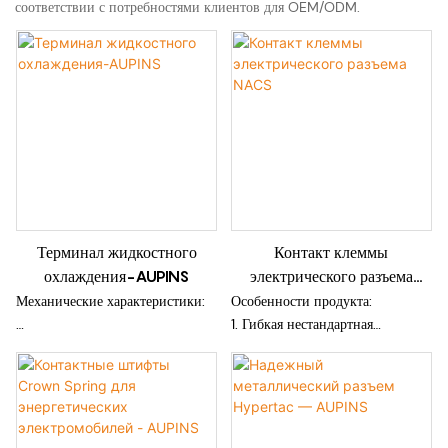
соответствии с потребностями клиентов для OEM/ODM.
Терминал жидкостного
Контакт клеммы
охлаждения-AUPINS
электрического разъема
NACS
Механические характеристики:
Особенности продукта:
1. Гибкая нестандартная
Корпус: красная медь (T2),
конструкция для реализации
никелированная, посеребренная.
сильноточной и специальной
конструкции.
Торсионная пружина:
2. Низкая контактная стойкость,
бериллиевая медь,
большая пропускная