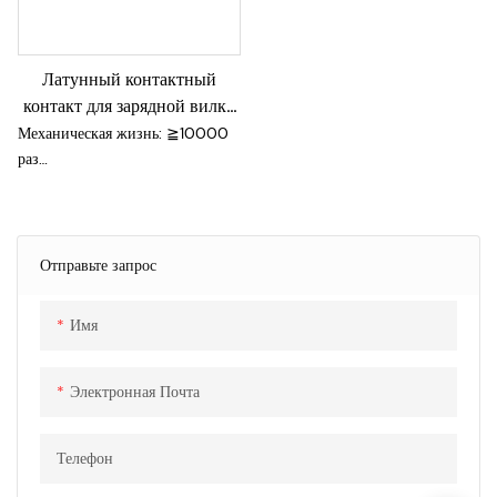
Латунный контактный
контакт для зарядной вилки
IEC EV CCS, тип 2
Механическая жизнь: ≧10000
контактных контакта
раз
Соответствует стандарту
комбинированной системы
зарядки IEC62196-3.
Высокая токовая нагрузка и
Отправьте запрос
низкое повышение температуры
Высокая эффективность
Имя
передачи энергии
Мягкая сила сопряжения
Электронная Почта
Телефон