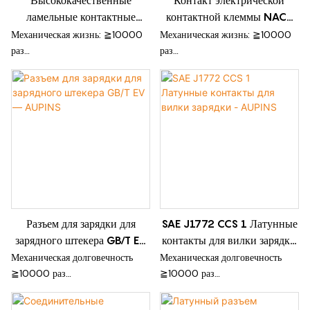
Высококачественные
Контакт электрической
≧10 000 раз
прочность
ламельные контактные
контактной клеммы NACS
Рабочая температура:
Применение: электромобиль,
штифты - AUPINS
J3400 — AUPINS
-40℃~125℃
накопитель энергии.
Механическая жизнь: ≧10000
Механическая жизнь: ≧10000
раз
раз
Высокий ток
Соответствует стандарту
Компактная структура
системы Tesrging
Мягкая сила сопряжения
Высокая токовая нагрузка и
Низкое контактное
низкое повышение температуры
сопротивление
Высокая эффективность
Высокая надежность
передачи энергии
Применение: электромобиль,
Мягкая сила сопряжения
накопитель энергии.
Разъем для зарядки для
SAE J1772 CCS 1 Латунные
зарядного штекера GB/T EV
контакты для вилки зарядки
— AUPINS
- AUPINS
Механическая долговечность
Механическая долговечность
≧10000 раз
≧10000 раз
Гибкая индивидуальная
Высокий ток
конструкция для реализации
Низкое повышение температуры