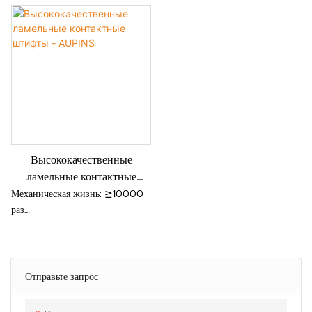
Высококачественные
ламельные контактные
штифты - AUPINS
Механическая жизнь: ≧10000
раз
Высокий ток
Компактная структура
Мягкая сила сопряжения
Низкое контактное
Отправьте запрос
сопротивление
Высокая надежность