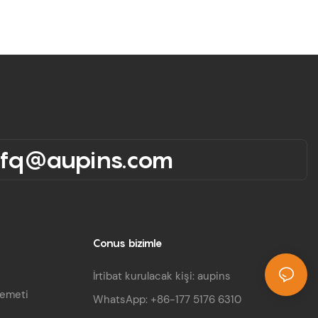
rfq@aupins.com
Conus bizimle
İrtibat kurulacak kişi: aupins
demeti
WhatsApp: +86-177 5176 6310