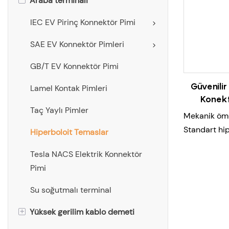
Araba terminali
IEC EV Pirinç Konnektör Pimi
SAE EV Konnektör Pimleri
GB/T EV Konnektör Pimi
Güvenilir
Lamel Kontak Pimleri
Konekt
Taç Yaylı Pimler
Mekanik öm
Standart hip
Hiperboloit Temaslar
Yumuşak bir
Tesla NACS Elektrik Konnektör
Düşük temas
Pimi
kapasite, düş
Güvenli kur
Su soğutmalı terminal
Yüksek meka
+
Yüksek gerilim kablo demeti
Uygulama: e
Enerji depo