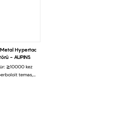
 Metal Hypertac
örü - AUPINS
ür: ≧10000 kez
erboloit temas,
leşme kuvvetleri
 direnci, yüksek
ük sıcaklık artışı
ulum ve bağlantı
nik dayanıklılık
lektrikli araç、
lama