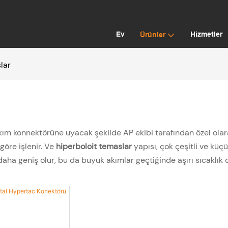
Ev
Hizmetler
Ürünler
lar
kım konnektörüne uyacak şekilde AP ekibi tarafından özel olarak 
göre işlenir. Ve
hiperboloit temaslar
yapısı, çok çeşitli ve küç
aha geniş olur, bu da büyük akımlar geçtiğinde aşırı sıcaklık