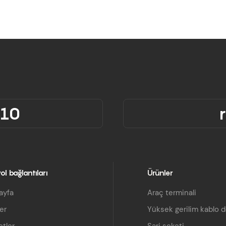
310
ol bağlantıları
Ürünler
ayfa
Araç terminali
er
Yüksek gerilim kablo 