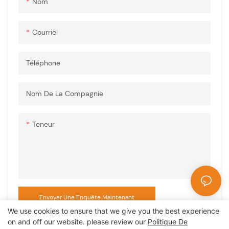
Nom
élévation de température
Installation et connexion
sécurisées
Courriel
Haute durabilité mécanique
Application : véhicule
Téléphone
électrique, stockage d'énergie
Nom De La Compagnie
Teneur
Envoyer Une Enquête Maintenant
We use cookies to ensure that we give you the best experience
on and off our website. please review our
Politique De