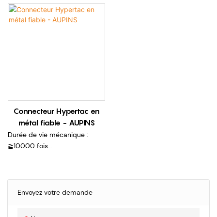
Connecteur Hypertac en
métal fiable - AUPINS
Durée de vie mécanique :
≧10000 fois
Contact hyperboloïde
standard,
Forces d'accouplement
douces
Envoyez votre demande
Faible résistance de contact,
ampérage élevé, faible