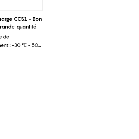
harge CCS1 - Bon
grande quantité
e de
ent : -30 ℃ ~ 50
nale : entrée CA :
Entrée CC : ≤ 1000
e courant nominal
; Entrée CC : 125A,
: > 1000 MΩ
 la tension :