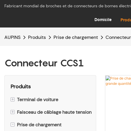
Fabricant mondial de broches et de connecteurs de bornes électr
Domicile
Prod
AUPINS
Produits
Prise de chargement
Connecteur
Connecteur CCS1
Produits
+
Terminal de voiture
+
Faisceau de câblage haute tension
Broche de connecteur en laiton
IEC EV
-
Prise de chargement
Câble de prise secteur (prise