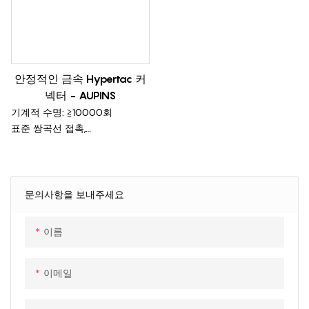
안정적인 금속 Hypertac 커
넥터 - AUPINS
기계적 수명: ≧10000회
표준 쌍곡선 접촉,
부드러운 결합력
낮은 접촉 저항, 높은 전류용량,
낮은 온도 상승
안전한 설치 및 연결
문의사항을 보내주세요
높은 기계적 내구성
적용 분야: 전기 자동차, 에너지
이름
저장
이메일