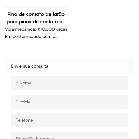
Pino de contato de latão
para pinos de contato de
carregamento da tomada
Vida mecânica: ≧10.000 vezes
CCS do IEC EV tipo 2
Em conformidade com o
padrão de sistema de
carregamento combinado
IEC62196-3
Alta ampacidade e aumento
Envie sua consulta
de baixa temperatura
Alta eficiência de transmissão
Nome
de energia
Força de acasalamento suave
E-Mail
Telefone
Nome Da Empresa