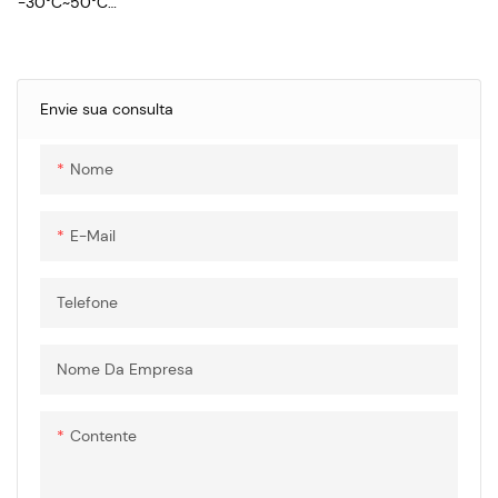
-30°C~50°C
Tensão nominal: entrada CA:
250V.ac
Corrente nominal: entrada CA:
16A, 32A
Envie sua consulta
Resistência de isolamento:
>100MΩ (500V.dc)
Nome
Resistência de tensão:
2500V.ac
Força de inserção e extração:
E-Mail
Telefone
Nome Da Empresa
Contente