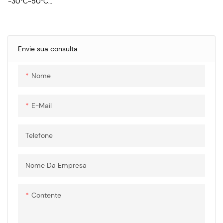
-30°C~50°C
Tensão nominal: entrada CA
250V.ac
Corrente nominal: Entrada CA:
16A, 32A
Envie sua consulta
Resistência de isolamento:
>1000MΩ (500V.dc)
Nome
Desempenho de tensão
suportável: 2000V.ac
Força de inserção e extração:
E-Mail
Telefone
Nome Da Empresa
Contente