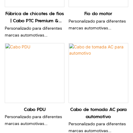
desempenho de qualidade
desempenho de qualidade
Fábrica de chicotes de fios
Fio do motor
| Cabo PTC Premium &
Personalizado para diferentes
Conectores | Bateria → Ar
marcas automotivas.
Personalizado para diferentes
Condicionado
Podemos fornecer chicotes de
marcas automotivas.
cabos de soquete diferentes
Podemos fornecer chicotes de
de acordo com diferentes
cabos de soquete diferentes
padrões internacionais,
de acordo com diferentes
incluindo IEC, GB/T, SAE e
padrões internacionais,
NACS.
incluindo IEC, GB/T, SAE e
Laboratório certificado pelo
NACS.
CNAS para garantir
Laboratório certificado pelo
desempenho de qualidade
CNAS para garantir
desempenho de qualidade
Cabo PDU
Cabo de tomada AC para
automotivo
Personalizado para diferentes
marcas automotivas.
Personalizado para diferentes
Podemos fornecer chicotes de
marcas automotivas.