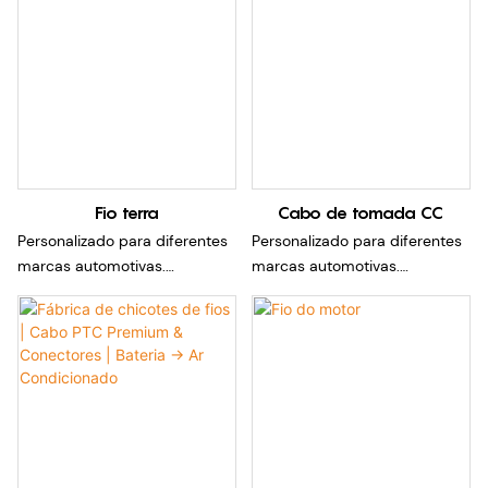
padrões internacionais,
de acordo com diferentes
incluindo IEC, GB/T, SAE e
padrões internacionais,
NACS.
incluindo IEC, GB/T, SAE e
Laboratório certificado pelo
NACS.
CNAS para garantir
Laboratório certificado pelo
desempenho de qualidade
CNAS para garantir
desempenho de qualidade
Fio terra
Cabo de tomada CC
Personalizado para diferentes
Personalizado para diferentes
marcas automotivas.
marcas automotivas.
Podemos fornecer chicotes de
Podemos fornecer chicotes de
cabos de soquete diferentes
cabos de soquete diferentes
de acordo com diferentes
de acordo com diferentes
padrões internacionais,
padrões internacionais,
incluindo IEC, GB/T, SAE e
incluindo IEC, GB/T, SAE e
NACS.
NACS.
Laboratório certificado pelo
Laboratório certificado pelo
CNAS para garantir
CNAS para garantir