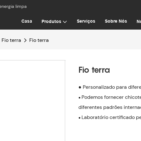
energia limpa
Casa
Serviços
Sobre Nós
Produtos
No
Fio terra
Fio terra
Fio terra
● Personalizado para difer
Podemos fornecer chicot
●
diferentes padrões internac
Laboratório certificado 
●