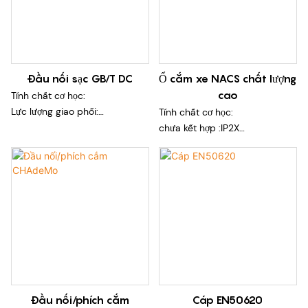
Đầu nối sạc GB/T DC
Ổ cắm xe NACS chất lượng
cao
Tính chất cơ học:
Lực lượng giao phối:
Tính chất cơ học:
2000MΩ
chưa kết hợp :IP2X
Chịu được điện áp: 3500V AC
Lớp an toàn:Ⅱ
Lực chèn/rút:
Hiệu suất môi trường:
Nhiệt độ hoạt động: -40oC ~
+50oC
Mức độ ô nhiễm: Cấp độ 3
Lớp IP: IP55
Lớp ngọn lửa: UL94-V0
Đầu nối/phích cắm
Cáp EN50620