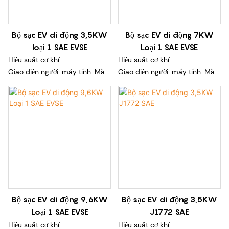
Bộ sạc EV di động 3,5KW
Bộ sạc EV di động 7KW
loại 1 SAE EVSE
Loại 1 SAE EVSE
Hiệu suất cơ khí:
Hiệu suất cơ khí:
Giao diện người-máy tính: Màn
Giao diện người-máy tính: Màn
hình màu LCD 2,8 inch (tùy
hình màu LCD 2,8 inch (tùy
chọn)
chọn)
Chiều dài: 5m (tùy chọn)
Chiều dài: 5m (tùy chọn)
Đầu nối sạc: Cáp loại 1/cáp
Đầu nối sạc: Cáp loại 1/cáp
NACS
NACS
Phích cắm: phích cắm NEMA
Phích cắm: phích cắm NEMA
của Mỹ
của Mỹ
Hiệu suất môi trường:
Hiệu suất môi trường:
Dòng điện định mức: 16A /32A
Dòng điện định mức: 16A /32A
Bộ sạc EV di động 9,6KW
Bộ sạc EV di động 3,5KW
/40A
/40A
Loại 1 SAE EVSE
J1772 SAE
Công suất đầu ra định mức:
Công suất đầu ra định mức:
3,84kw/ 7,68kw /9,6kw
3,84kw/ 7,68kw /9,6kw
Hiệu suất cơ khí:
Hiệu suất cơ khí: