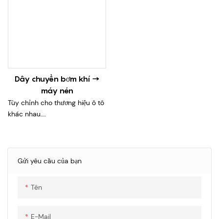
Dây chuyền bơm khí →
máy nén
Tùy chỉnh cho thương hiệu ô tô
khác nhau.
Chúng tôi có thể cung cấp các
loại dây cáp ổ cắm khác nhau
theo các tiêu chuẩn quốc tế
khác nhau bao gồm IEC, GB/T,
Gửi yêu cầu của bạn
SAE và NACS.
Phòng thí nghiệm được CNAS
Tên
chứng nhận để đảm bảo hiệu
suất chất lượng
E-Mail