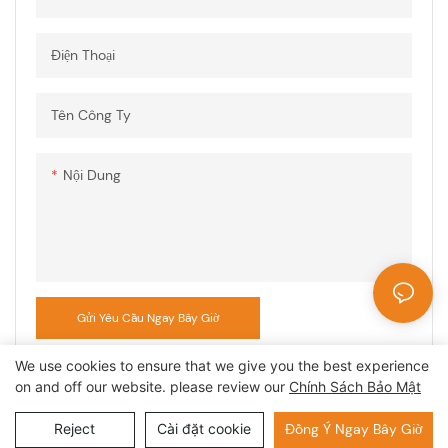
Điện Thoại
Tên Công Ty
Nội Dung
Gửi Yêu Cầu Ngay Bây Giờ
We use cookies to ensure that we give you the best experience
on and off our website. please review our
Chính Sách Bảo Mật
Copyright © 2026 CÔNG TY TNHH CÔNG NGHỆ AUPINS |
Reject
Cài đặt cookie
Đồng Ý Ngay Bây Giờ
Chính sách bảo mật
Sitemap