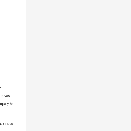
e
 cuyas
ropa y ha
te al 18%