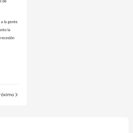
s de
 a la gente
anto la
 recesión
róximo