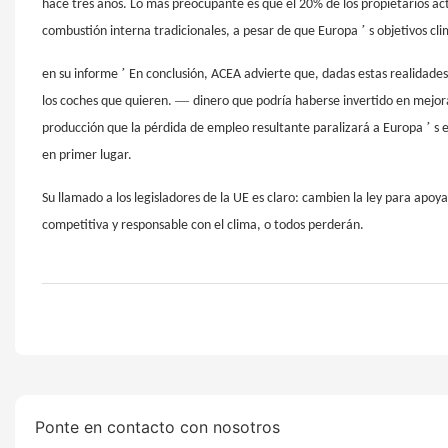
hace tres años. Lo más preocupante es que el 20% de los propietarios ac
’
combustión interna tradicionales, a pesar de que Europa
s objetivos cli
’
en su informe
En conclusión, ACEA advierte que, dadas estas realidade
—
los coches que quieren.
dinero que podría haberse invertido en mejor
’
producción que la pérdida de empleo resultante paralizará a Europa
s e
en primer lugar.
Su llamado a los legisladores de la UE es claro: cambien la ley para apo
competitiva y responsable con el clima, o todos perderán.
Ponte en contacto con nosotros