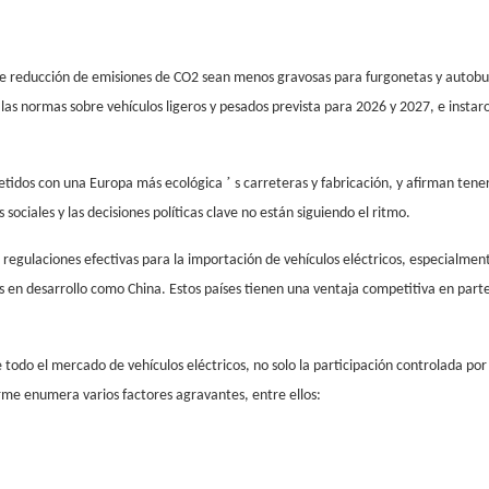
 de reducción de emisiones de CO2 sean menos gravosas para furgonetas y autobu
as normas sobre vehículos ligeros y pesados ​​prevista para 2026 y 2027, e instar
’
metidos con una Europa más ecológica
s carreteras y fabricación, y afirman tener
ociales y las decisiones políticas clave no están siguiendo el ritmo.
de regulaciones efectivas para la importación de vehículos eléctricos, especialme
s en desarrollo como China. Estos países tienen una ventaja competitiva en part
odo el mercado de vehículos eléctricos, no solo la participación controlada por
rme enumera varios factores agravantes, entre ellos: