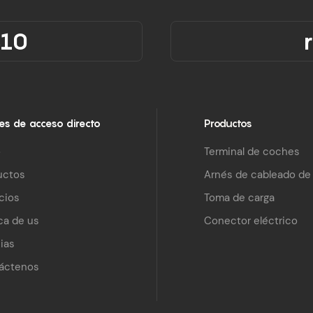
310
es de acceso directo
Productos
o
Terminal de coches
uctos
Arnés de cableado de 
cios
Toma de carga
ca de us
Conector eléctrico
ias
áctenos