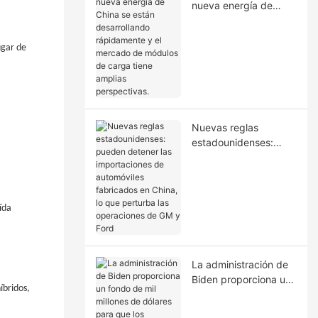
nueva energía de
China se están
desarrollando
ugar de
rápidamente y el
mercado de módulos
de carga tiene
amplias perspectivas.
Nuevas reglas
estadounidenses:
pueden detener las
importaciones de
automóviles
fabricados en China,
ída
lo que perturba las
operaciones de GM y
Ford
La administración de
Biden proporciona un
íbridos,
fondo de mil millones
de dólares para que