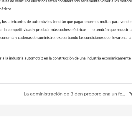
tuales de vehículos eléctricos están considerando seriamente volver a los motore
máticos.
s, los fabricantes de automóviles tendrán que pagar enormes multas para vender
—
ar la competitividad y producir más coches eléctricos
o tendrán que reducir t
conomía y cadenas de suministro, exacerbando las condiciones que llevaron a la
yar a la industria automotriz en la construcción de una industria económicamente
La administración de Biden proporciona un fondo de mil millones de dólares para que los pequeños fabricantes de automóviles impulsen la transición a los vehículos eléctricos
P