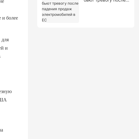
ие
падения продаж
электромобилей в
 и более
ЕС
 для
ей и
в
езную
США
на