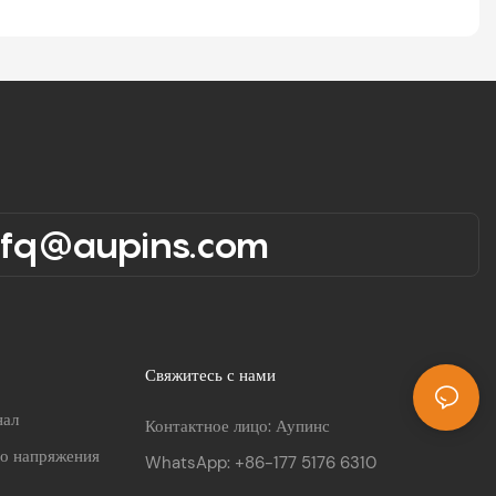
rfq@aupins.com
Свяжитесь с нами
нал
Контактное лицо: Аупинс
го напряжения
WhatsApp: +86-177 5176 6310