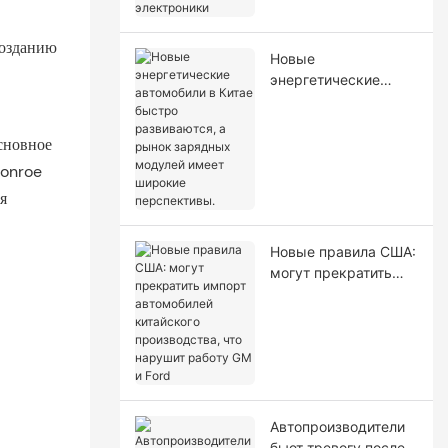
созданию
Новые
энергетические
автомобили в Китае
быстро развиваются,
сновное
а рынок зарядных
модулей имеет
Monroe
широкие
я
перспективы.
Новые правила США:
могут прекратить
импорт автомобилей
китайского
производства, что
нарушит работу GM и
Ford
Автопроизводители
бьют тревогу после