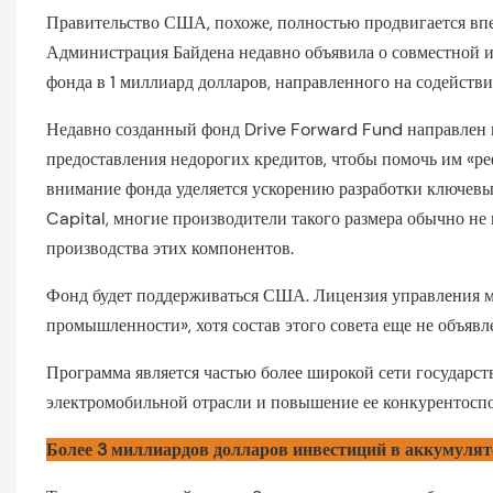
Правительство США, похоже, полностью продвигается впе
Администрация Байдена недавно объявила о совместной 
фонда в 1 миллиард долларов, направленного на содейств
Недавно созданный фонд Drive Forward Fund направлен 
предоставления недорогих кредитов, чтобы помочь им «ре
внимание фонда уделяется ускорению разработки ключев
Capital, многие производители такого размера обычно н
производства этих компонентов.
Фонд будет поддерживаться США. Лицензия управления м
промышленности», хотя состав этого совета еще не объявл
Программа является частью более широкой сети государс
электромобильной отрасли и повышение ее конкурентосп
Более 3 миллиардов долларов инвестиций в аккумуля