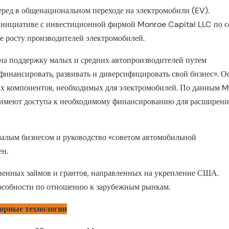
ред в общенациональном переходе на электромобили (EV).
инициативе с инвестиционной фирмой Monroe Capital LLC по 
ие росту производителей электромобилей.
на поддержку малых и средних автопроизводителей путем
финансировать, развивать и диверсифицировать свой бизнес». О
ых компонентов, необходимых для электромобилей. По данным 
е имеют доступа к необходимому финансированию для расширени
алым бизнесом и руководство «советом автомобильной
ен.
твенных займов и грантов, направленных на укрепление США.
особности по отношению к зарубежным рынкам.
торные технологии