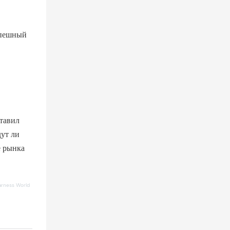
спешный
ставил
ут ли
е рынка
arness World