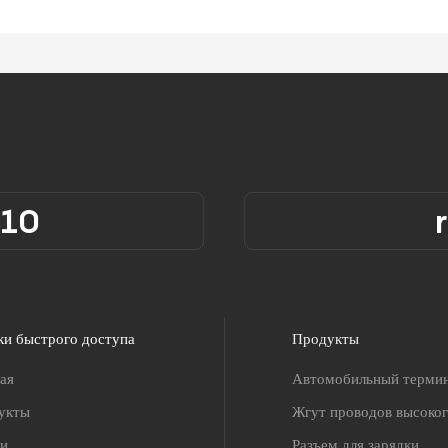
310
ки быстрого доступа
Продукты
ая
Автомобильный терми
укты
Жгут проводов высоко
ги
Разъем для зарядки