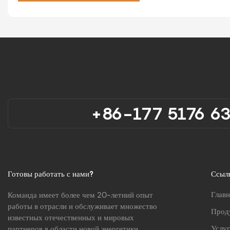
+86-177 5176 6
Готовы работать с нами?
Ссыл
Главн
Команда имеет более чем 20-летний опыт
работы в отрасли и обслуживает множество
Прод
известных отечественных и мировых
Услу
партнеров в области новой энергетики,