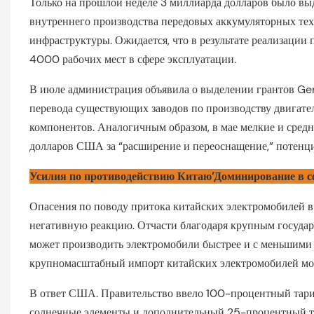
Только на прошлой неделе 3 миллиарда долларов было вы
внутреннего производства передовых аккумуляторных тех
инфраструктуры. Ожидается, что в результате реализации 
4000 рабочих мест в сфере эксплуатации.
В июле администрация объявила о выделении грантов Gene
перевода существующих заводов по производству двигате
компонентов. Аналогичным образом, в мае мелкие и сред
долларов США за “расширение и переоснащение,” потенци
Усилия по противодействию Китаю’Доминирование в с
Опасения по поводу притока китайских электромобилей 
негативную реакцию. Отчасти благодаря крупным госу
может производить электромобили быстрее и с меньшими за
крупномасштабный импорт китайских электромобилей мож
В ответ США. Правительство ввело 100-процентный тари
солнечные элементы и дополнительный 25-процентный та