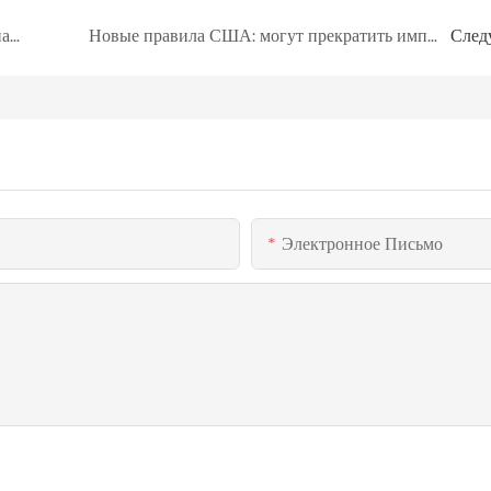
Автопроизводители бьют тревогу после падения продаж электромобилей в ЕС
Новые правила США: могут прекратить импорт автомобилей китайского производства, что нарушит работу GM и Ford
След
Электронное Письмо