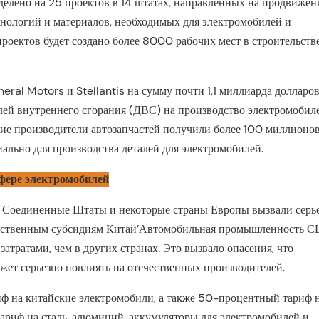
делено на 25 проектов в 14 штатах, направленных на продвижен
нологий и материалов, необходимых для электромобилей и
проектов будет создано более 8000 рабочих мест в строительстве
ral Motors и Stellantis на сумму почти 1,1 миллиарда долларов
лей внутреннего сгорания (ДВС) на производство электромобил
ние производители автозапчастей получили более 100 миллионо
ально для производства деталей для электромобилей.
фере электромобилей
в Соединенные Штаты и некоторые страны Европы вызвали серь
дарственным субсидиям Китай’Автомобильная промышленность 
тратами, чем в других странах. Это вызвало опасения, что
ет серьезно повлиять на отечественных производителей.
ф на китайские электромобили, а также 50-процентный тариф 
риф на сталь, алюминий, аккумуляторы для электромобилей и