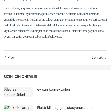
Elektrikli araç şarj yığınlarının kullanımında ustalaşmak yalnızca şarj verimliliğini
artırmakla kalmaz, aynı zamanda pilin servis ömrünü de uzatır. Kullanım sırasında
güvenliğe ve çevrenin korunmasına dikkat edin, şarj ortamını temiz tutun ve şarj süresini
makul şekilde düzenleyin. Gelecekte elektrikli araçların yaygınlaşmasıyla birlikte şarj
yığınlarının düzeni ve teknolojisi daha mükemmel olacak. Elektrikli araç şarjında ​​daha
uygun bir çağın gelmesini sabırsızlıkla bekliyoruz.
Prev
Sonraki
SIZIN IÇIN ÖNERILIR
ev şarj konnektörleri
Elektrikli araç şarj istasyonunun ana