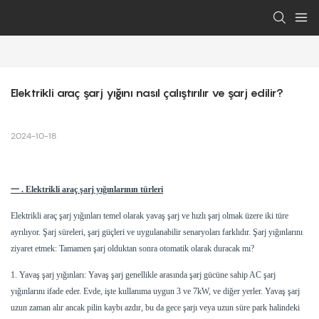
Elektrikli araç şarj yığını nasıl çalıştırılır ve şarj edilir?
2024-10-18
一
. Elektrikli araç şarj yığınlarının türleri
Elektrikli araç şarj yığınları temel olarak yavaş şarj ve hızlı şarj olmak üzere iki türe
ayrılıyor. Şarj süreleri, şarj güçleri ve uygulanabilir senaryoları farklıdır. Şarj yığınlarını
ziyaret etmek: Tamamen şarj olduktan sonra otomatik olarak duracak mı?
1. Yavaş şarj yığınları: Yavaş şarj genellikle arasında şarj gücüne sahip AC şarj
yığınlarını ifade eder.
Evde, işte kullanıma uygun 3 ve 7kW,
ve diğer yerler. Yavaş şarj
uzun zaman alır ancak pilin kaybı azdır, bu da gece şarjı veya uzun süre park halindeki