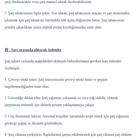
şarjı durduracaktır veya şarjı manuel olarak durdurabilirsiniz.
7. Şarj tabancasının fişini çekin: Son olarak, şarj tabancasını araçtan ve şarj ünitesinden
çıkarmak için şarj tabancası üzerindeki kilit açma düğmesine basın. Şarj tabancasını
prizden çıkardıktan sonra orijinal yerine koyduğunuzdan emin olun.
四
. Şarj sırasında alınacak önlemler
Şarj işlemi sırasında aşağıdakileri aklınızda bulundurmanız gereken bazı önlemler
verilmiştir::
1. Çevreyi temiz tutun: Şarj istasyonunda çevreyi temiz tutun ve geçişin
engellenmediğinden emin olun.
2. Güvenliğe dikkat edin: Şarj yığınının yakınında su veya yağ olabilir, elektrik
çarpmasını önlemek için elektrik prizine yaklaşmamaya çalışın.
3. Güç durumunu izleyin: Anormal koşulları zamanında tespit etmek için şarj yığınının
gösterge ışığını ve ekranını gözlemleyin.
4. Şarj cihazını yerleştirin: Başkalarının şarjını etkilememek için şarj cihazını şarj ettikten