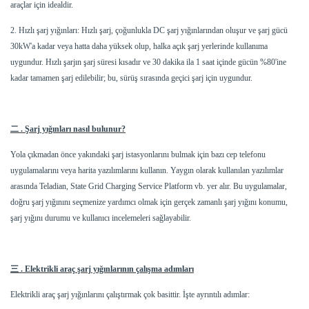
araçlar için idealdir.
2. Hızlı şarj yığınları: Hızlı şarj, çoğunlukla DC şarj yığınlarından oluşur ve şarj gücü
30kW'a kadar veya hatta daha yüksek olup, halka açık şarj yerlerinde kullanıma
uygundur. Hızlı şarjın şarj süresi kısadır ve 30 dakika ila 1 saat içinde gücün %80'ine
kadar tamamen şarj edilebilir; bu, sürüş sırasında geçici şarj için uygundur.
二
. Şarj yığınları nasıl bulunur?
Yola çıkmadan önce yakındaki şarj istasyonlarını bulmak için bazı cep telefonu
uygulamalarını veya harita yazılımlarını kullanın. Yaygın olarak kullanılan yazılımlar
arasında Teladian, State Grid Charging Service Platform vb. yer alır. Bu uygulamalar,
doğru şarj yığınını seçmenize yardımcı olmak için gerçek zamanlı şarj yığını konumu,
şarj yığını durumu ve kullanıcı incelemeleri sağlayabilir.
三
. Elektrikli araç şarj yığınlarının çalışma adımları
Elektrikli araç şarj yığınlarını çalıştırmak çok basittir. İşte ayrıntılı adımlar: