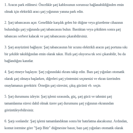
1. Aracın park edilmesi: Öncelikle şarj kablosunun sorunsuz bağlanabildiğinden emin
olmak için elektrikli aracı şarj yığınının yanına park edin.
2. Şarj tabancasını açın: Genellikle karşılık gelen bir düğme veya gözetleme cihazının
bulunduğu şarj yığınında şarj tabancasını bulun. Bastıktan veya çektikten sonra şarj
tabancası serbest kalacak ve şarj tabancasını çıkarabilirsiniz.
3. Şarj arayüzünü bağlayın: Şarj tabancasının bir ucunu elektrikli aracın şarj portuna sıkı
bir şekilde takıldığından emin olarak takın. Hızlı şarj oluyorsa tık sesi çıkarabilir, bu da
bağlandığını kanıtlar.
4. Şarj etmeye başlayın: Şarj yığınındaki ekranı takip edin. Bazı şarj yığınları otomatik
olarak şarj olmaya başlarken, diğerleri şarj yöntemini seçmenizi ve ekran üzerinden
onaylamanızı gerektirir. Örneğin şarj süresini, çıkış gücünü vb. seçin.
5. Şarj durumunu izleyin: Şarj işlemi sırasında, güç, şarj gücü ve tahmini şarj
tamamlanma süresi dahil olmak üzere şarj durumunu şarj yığınının ekranından
görüntüleyebilirsiniz.
6. Şarjı sonlandır: Şarj işlemi tamamlandıktan sonra bir hatırlatma alacaksınız. Ardından,
komut istemine göre "Şarjı Bitir" düğmesine basın; bazı şarj yığınları otomatik olarak