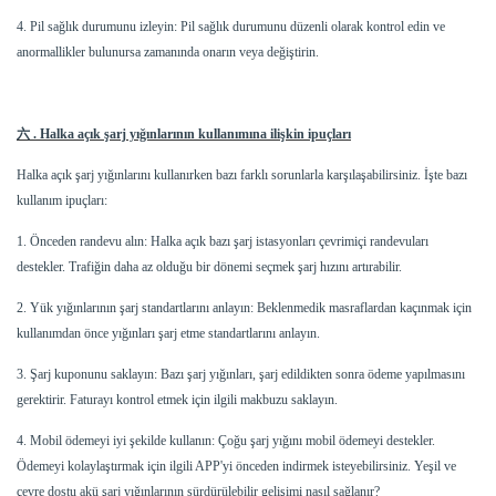
4. Pil sağlık durumunu izleyin: Pil sağlık durumunu düzenli olarak kontrol edin ve
anormallikler bulunursa zamanında onarın veya değiştirin.
六
. Halka açık şarj yığınlarının kullanımına ilişkin ipuçları
Halka açık şarj yığınlarını kullanırken bazı farklı sorunlarla karşılaşabilirsiniz. İşte bazı
kullanım ipuçları:
1. Önceden randevu alın: Halka açık bazı şarj istasyonları çevrimiçi randevuları
destekler. Trafiğin daha az olduğu bir dönemi seçmek şarj hızını artırabilir.
2. Yük yığınlarının şarj standartlarını anlayın: Beklenmedik masraflardan kaçınmak için
kullanımdan önce yığınları şarj etme standartlarını anlayın.
3. Şarj kuponunu saklayın: Bazı şarj yığınları, şarj edildikten sonra ödeme yapılmasını
gerektirir. Faturayı kontrol etmek için ilgili makbuzu saklayın.
4. Mobil ödemeyi iyi şekilde kullanın: Çoğu şarj yığını mobil ödemeyi destekler.
Ödemeyi kolaylaştırmak için ilgili APP'yi önceden indirmek isteyebilirsiniz. Yeşil ve
çevre dostu akü şarj yığınlarının sürdürülebilir gelişimi nasıl sağlanır?