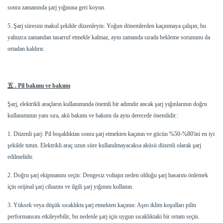
sonra zamanında şarj yığınına geri koyun.
5. Şarj süresini makul şekilde düzenleyin: Yoğun dönemlerden kaçınmaya çalışın; bu
yalnızca zamandan tasarruf etmekle kalmaz, aynı zamanda sırada bekleme sorununu da
ortadan kaldırır.
五
. Pil bakımı ve bakımı
Şarj, elektrikli araçların kullanımında önemli bir adımdır ancak şarj yığınlarının doğru
kullanımının yanı sıra, akü bakımı ve bakımı da aynı derecede önemlidir.:
1. Düzenli şarj: Pil boşaldıktan sonra şarj etmekten kaçının ve gücün %50-%80'ini en iyi
şekilde tutun. Elektrikli araç uzun süre kullanılmayacaksa aküsü düzenli olarak şarj
edilmelidir.
2. Doğru şarj ekipmanını seçin: Dengesiz voltajın neden olduğu şarj hasarını önlemek
için orijinal şarj cihazını ve ilgili şarj yığınını kullanın.
3. Yüksek veya düşük sıcaklıkta şarj etmekten kaçının: Aşırı iklim koşulları pilin
performansını etkileyebilir, bu nedenle şarj için uygun sıcaklıktaki bir ortam seçin.