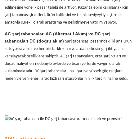
Elektrikli otomobiller için önemli bir destek tesisi olan silahların şarj
edilmesine yönelik pazar talebi de artıyor. Pazar talebini karşılamak için
şarj tabancası şirketleri, ürün kalitesini ve teknik seviyeyi iyileştirmek
amacıyla sürekli olarak araştırma ve geliştirmeye yatırım yapıyor.
AC şarj tabancaları AC (Alternatif Akım) ve DC şarj
tabancaları DC (doğru akım)
Şarj tabancası pazarındaki iki ana ürün
kategorisi vardır ve her biri farklı senaryolarda herkesin şarj ihtiyacını
karşılayacak özelliklere sahiptir. AC şarj tabancaları, orta şarj hızları ve
düşük maliyetleri nedeniyle evlerde ve ticari yerlerde yaygın olarak
kullanılmaktadır. DC şarj tabancaları, hızlı şarj ve yüksek güç çıkışları
nedeniyle yeni enerji araç hızlı şarj istasyonlarının ilk tercihi haline geldi.