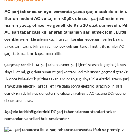
01AC şarj tabancası
AC şarj tabancaları aynı zamanda yavaş şarj olarak da bilinir.
Bunun nedeni AC voltajının küçük olması, şarj süresinin ve
hızının yavaş olması ve genellikle 8 ila 10 saat sürmesidir.
Pili
AC şarj tabancası kullanarak tamamen şarj etmek için
.
Bu tür
özellikler genellikle ailenin güç ihtiyacını karşılar; evde şarj, yerleşik şarj,
yavaş şarj, taşınabilir şarj vb. gibi pek çok isim türetilmiştir. Bu isimler AC
şarjlı tabancaların kapsamına aittir.
Çalışma prensibi
: AC şarj tabancasının, şarj işlemi sırasında güç bağlantısı,
sinyal iletimi, güç dönüşümü ve şarj kontrolü adımlarından geçmesi gerekir.
İlk önce fişi elektrik prizine takar, ardından güç sinyalini elektrikli aracın şarj
arayüzüne elektrikli araca iletir ve daha sonra elektrikli aracın pilini şarj
etmek için dahili güç dönüştürme cihazı aracılığıyla AC gücünü DC gücüne
dönüştürür. araç.
Aşağıda farklı bölgelerdeki DC şarj tabancalarının standart soket
numaraları ve stilleri bulunmaktadır.: