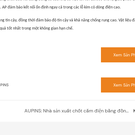
. AP đảm bảo kết nối ổn định ngay cả trong các lỗ kim có dòng điện cao.
ng tin cậy, đồng thời đảm bảo độ tin cậy và khả năng chống rung cao. Vật liệu đ
 quả tốt nhất trong một không gian hạn chế.
Xem Sản P
Xem Sản P
UPINS
AUPINS: Nhà sản xuất chốt cắm điện bằng đồng thau đáng tin cậy của bạn ở Trung Quốc