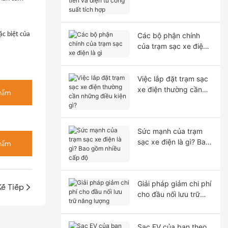
và điện tử công suất
tích hợp
ặc biệt của
Các bộ phận chính
của trạm sạc xe điện
là gì
Việc lắp đặt trạm sạc
xe điện thường cần
hẩm
những điều kiện gì?
Sức mạnh của trạm
sạc xe điện là gì? Bao
hẩm
gồm nhiều cấp độ
Giải pháp giảm chi phí
Kế Tiếp
cho đầu nối lưu trữ
năng lượng
Sạc EV của bạn theo