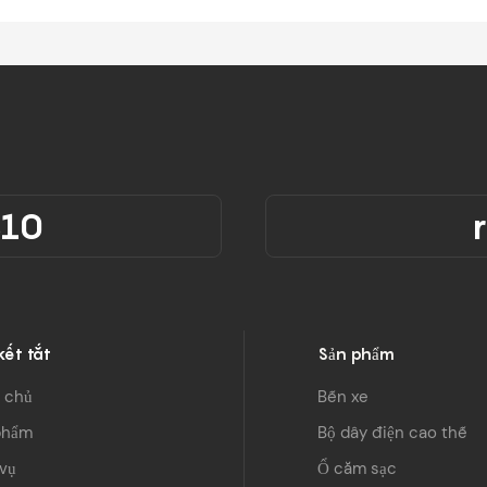
310
kết tắt
Sản phẩm
 chủ
Bến xe
phẩm
Bộ dây điện cao thế
vụ
Ổ cắm sạc