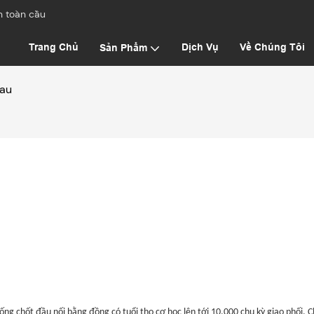
h toàn cầu
Trang Chủ
Dịch Vụ
Về Chúng Tôi
Sản Phẩm
hau
thống chốt đầu nối bằng đồng có tuổi thọ cơ học lên tới 10.000 chu kỳ giao phối.