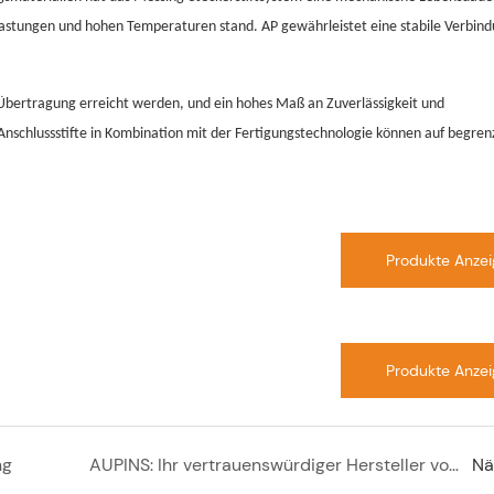
astungen und hohen Temperaturen stand. AP gewährleistet eine stabile Verbind
 Übertragung erreicht werden, und ein hohes Maß an Zuverlässigkeit und
ng-Anschlussstifte in Kombination mit der Fertigungstechnologie können auf begre
Produkte Anze
Produkte Anze
ng
AUPINS: Ihr vertrauenswürdiger Hersteller von elektrischen Messingsteckerstiften in China
Nä