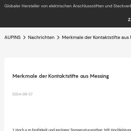
Globaler Hersteller von elektrischen Anschlussstiften und Steckver
Z
AUPINS
Nachrichten
Merkmale der Kontaktstifte aus
Merkmale der Kontaktstifte aus Messing
2024-08-27
1.Hoch a
m
Festigkeit und geringer Temperaturanstieg: Mit Hochleistun