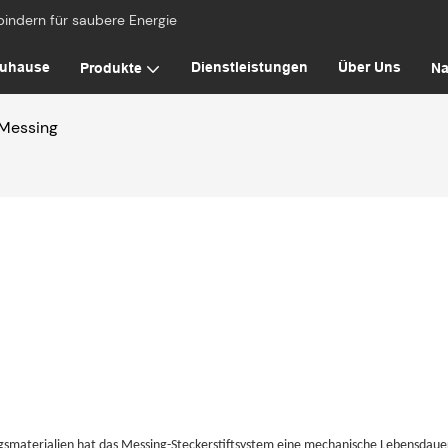
bindern für saubere Energie
uhause
Dienstleistungen
Über Uns
Produkte
Na
 Messing
gsmaterialien hat das Messing-Steckerstiftsystem eine mechanische Lebensdauer