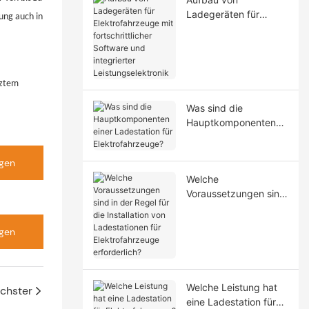
Ladegeräten für
ung auch in
Elektrofahrzeuge mit
fortschrittlicher
Software und
integrierter
nztem
Leistungselektronik
Was sind die
Hauptkomponenten
einer Ladestation für
Elektrofahrzeuge?
igen
Welche
Voraussetzungen sind
in der Regel für die
Installation von
igen
Ladestationen für
Elektrofahrzeuge
erforderlich?
Welche Leistung hat
chster
eine Ladestation für