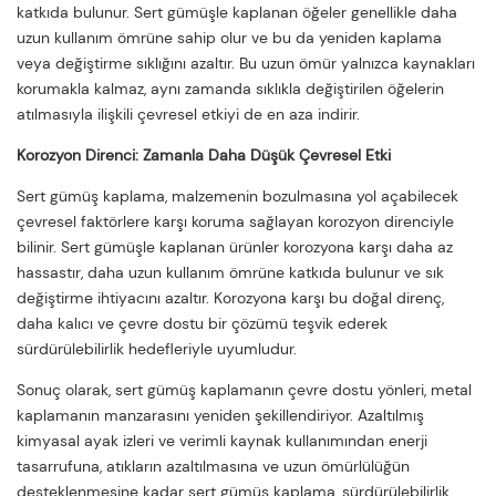
katkıda bulunur. Sert gümüşle kaplanan öğeler genellikle daha
uzun kullanım ömrüne sahip olur ve bu da yeniden kaplama
veya değiştirme sıklığını azaltır. Bu uzun ömür yalnızca kaynakları
korumakla kalmaz, aynı zamanda sıklıkla değiştirilen öğelerin
atılmasıyla ilişkili çevresel etkiyi de en aza indirir.
Korozyon Direnci: Zamanla Daha Düşük Çevresel Etki
Sert gümüş kaplama, malzemenin bozulmasına yol açabilecek
çevresel faktörlere karşı koruma sağlayan korozyon direnciyle
bilinir. Sert gümüşle kaplanan ürünler korozyona karşı daha az
hassastır, daha uzun kullanım ömrüne katkıda bulunur ve sık
değiştirme ihtiyacını azaltır. Korozyona karşı bu doğal direnç,
daha kalıcı ve çevre dostu bir çözümü teşvik ederek
sürdürülebilirlik hedefleriyle uyumludur.
Sonuç olarak, sert gümüş kaplamanın çevre dostu yönleri, metal
kaplamanın manzarasını yeniden şekillendiriyor. Azaltılmış
kimyasal ayak izleri ve verimli kaynak kullanımından enerji
tasarrufuna, atıkların azaltılmasına ve uzun ömürlülüğün
desteklenmesine kadar sert gümüş kaplama, sürdürülebilirlik