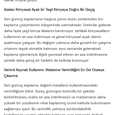
olarak ortaya çıkıyor.
Azalan Kimyasal Ayak İzi: Yeşil Kimyaya Doğru Bir Geçiş
Sert gümüş kaplamanın başlıca çevre dostu yönlerinden biri
kaplama çözümlerinin bileşiminde yatmaktadır. Üreticiler giderek
daha fazla yeşil kimya ilkelerini benimsiyor, tehlikeli kimyasalların
kullanımını en aza indirmeye ve genel kimyasal ayak izlerini
azaltmaya çalışıyor. Bu değişim yalnızca daha güvenli bir çalışma
ortamını teşvik etmekle kalmıyor, aynı zamanda geleneksel
kaplama işlemleriyle ilişkili çevresel etkinin en aza indirilmesine
yönelik daha geniş bir hedefe de katkıda bulunuyor.
Verimli Kaynak Kullanımı: Malzeme Verimliliğini En Üst Düzeye
Çıkarma
Sert gümüş kaplama, değerli metallerin kullanılmasındaki
verimliliğiyle bilinir. Süreç, gümüşün kontrollü bir şekilde
biriktirilmesini, israfın en aza indirilmesini ve malzemenin daha
yüksek bir yüzdesinin nihai kaplanmış ürüne katkıda bulunmasını
sağlamayı içerir. Bu verimlilik yalnızca sürdürülebilirlik
hedefleriyle uyumlu olmakla kalmıyor, aynı zamanda değerli