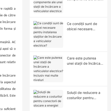
stații de încărcare a
re rapidă a
vehiculelor electrice
ie de către
e încărcare
Ce condiții sunt de
obicei necesare
în forma și
pentru instalarea
stațiilor de încărcare a
n mașină. AC
vehiculelor electrice?
i apoi să o
onector de
Care este puterea
sunt relativ
unei stații de încărcare
a vehiculelor
electrice? Inclusiv mai
e încărcare
multe niveluri
la aspectul
bilitatea de
Soluții de reducere a
izării. Este
costurilor pentru
conectorii de stocare
a energiei
u suficient