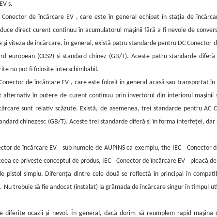
 EV
s.
e
Conector de încărcare EV
, care este în general echipat în stația de încărca
duce direct curent continuu în acumulatorul mașinii fără a fi nevoie de convers
nța și viteza de încărcare. În general, există patru standarde pentru DC
Conector d
d european (CCS2) și standard chinez (GB/T). Aceste patru standarde diferă 
ite nu pot fi folosite interschimbabil.
Conector de încărcare EV
, care este folosit în general acasă sau transportat î
lternativ în putere de curent continuu prin invertorul din interiorul mașinii ș
 încărcare sunt relativ scăzute. Există, de asemenea, trei standarde pentru AC
C
andard chinezesc (GB/T). Aceste trei standarde diferă și în forma interfeței, dar 
ctor de încărcare EV
sub numele de AUPINS ca exemplu, the
IEC
Conector d
 ceea ce privește conceptul de produs,
IEC
Conector de încărcare EV
pleacă de 
e pistol simplu. Diferența dintre cele două se reflectă în principal în compati
. Nu trebuie să fie andocat (instalat) la grămada de încărcare singur în timpul util
e diferite ocazii și nevoi. În general, dacă dorim să reumplem rapid mașina c