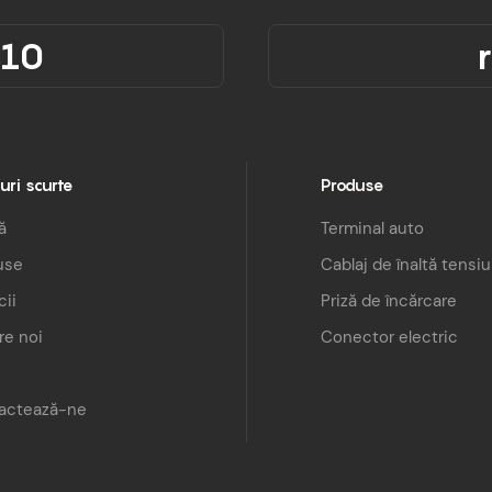
310
uri scurte
Produse
ă
Terminal auto
use
Cablaj de înaltă tensi
cii
Priză de încărcare
re noi
Conector electric
actează-ne