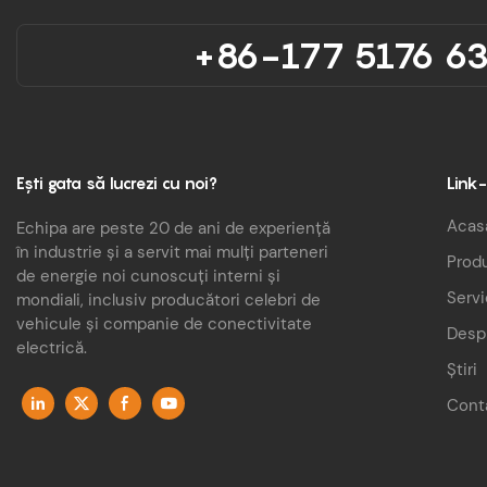
+86-177 5176 6
Ești gata să lucrezi cu noi?
Link-
Acas
Echipa are peste 20 de ani de experiență
în industrie și a servit mai mulți parteneri
Prod
de energie noi cunoscuți interni și
Servi
mondiali, inclusiv producători celebri de
vehicule și companie de conectivitate
Desp
electrică.
Știri
Cont