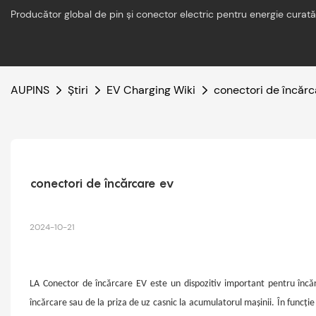
Producător global de pin și conector electric pentru energie curată
AUPINS
Știri
EV Charging Wiki
conectori de încărc
conectori de încărcare ev
2024-10-21
LA
Conector de încărcare EV
este un dispozitiv important pentru înc
încărcare sau de la priza de uz casnic la acumulatorul mașinii. În funcție