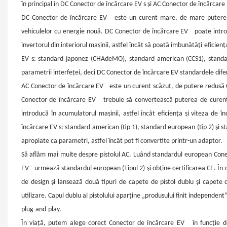
în principal în DC
Conector de încărcare EV
s și AC
Conector de încărcare
DC
Conector de încărcare EV
este un curent mare, de mare puter
vehiculelor cu energie nouă. DC
Conector de încărcare EV
poate intro
invertorul din interiorul mașinii, astfel încât să poată îmbunătăți eficie
EV
s: standard japonez (CHAdeMO), standard american (CCS1), standar
parametrii interfeței, deci DC
Conector de încărcare EV
standardele difer
AC
Conector de încărcare EV
este un curent scăzut, de putere redusă
Conector de încărcare EV
trebuie să convertească puterea de curent a
introducă în acumulatorul mașinii, astfel încât eficiența și viteza de
încărcare EV
s: standard american (tip 1), standard european (tip 2) și st
apropiate ca parametri, astfel încât pot fi convertite printr-un adaptor.
Să aflăm mai multe despre pistolul AC. Luând standardul european
Cone
EV
urmează standardul european (Tipul 2) și obține certificarea CE. În
de design și lansează două tipuri de capete de pistol dublu și capete d
utilizare. Capul dublu al pistolului aparține „produsului finit independent”
plug-and-play.
În viață, putem alege corect
Conector de încărcare EV
în funcție d