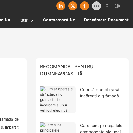
re Noi
Contactează-Ne
Descărcare Document
Știri
RECOMANDAT PENTRU
DUMNEAVOASTRĂ
Cum să operați și să
încărcați o grămadă
de încărcare a unui
vehicul electric?
 grămada de
Care sunt principalele
V
s, împărțit
componente ale unei