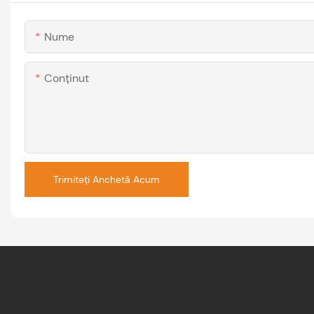
Nume
Conţinut
Trimiteți Anchetă Acum