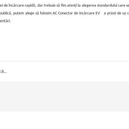
ei de încărcare rapidă, dar trebuie să fim atenți la alegerea standardului care s
 publică, putem alege să folosim AC
Conector de încărcare EV
a prizei de uz c
entări.
Cum să operați și să încărcați o grămadă de încărcare a unui vehicul electric?