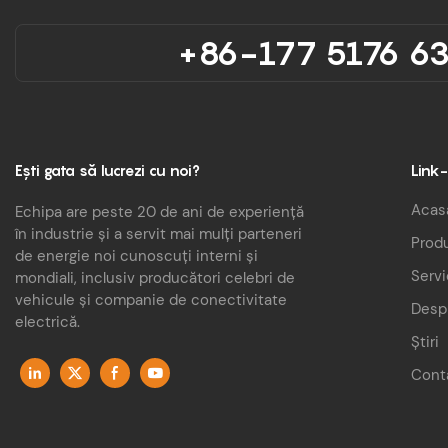
Mod de încă
+86-177 5176 6
rapidă sau 
automată
Mod de încă
ARD/APP/ma
Ești gata să lucrezi cu noi?
Link-
Greutate: 
Acas
Echipa are peste 20 de ani de experiență
în industrie și a servit mai mulți parteneri
Prod
de energie noi cunoscuți interni și
Dimensiune
Servi
mondiali, inclusiv producători celebri de
475*220*6
vehicule și companie de conectivitate
Desp
electrică.
Standard de
Știri
/CHADEMO 
Cont
Configurați