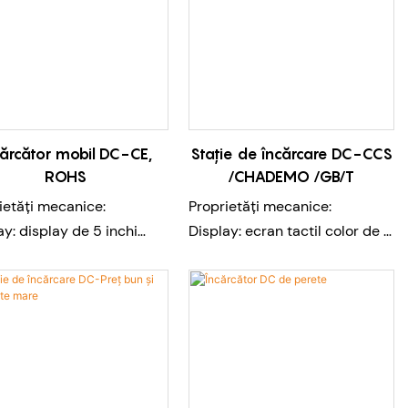
cărcător mobil DC-CE,
Stație de încărcare DC-CCS
ROHS
/CHADEMO /GB/T
ietăți mecanice:
Proprietăți mecanice:
ay: display de 5 inchi
Display: ecran tactil color de 7
me cablu de intrare: 0 m
inchi
onalizat)
Lungime cablu de intrare: 0 m
me cablu: 3m
(personalizat)
onalizat)
Lungime cablu: 5m
tate: 20KG/25KG/28KG
(personalizat)
nsiune (mm):
Număr de arme: unul/două
150*310/500*200*320
(CCS-1/CCS-