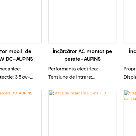
ător mobil de
Încărcător AC montat pe
În
W DC-AUPINS
perete-AUPINS
 mecanice:
Performanta electrica:
Propr
tectie: 3,5kw-
Tensiune de intrare:
Displ
55
AC220V/AC380V
Lungi
 impact: IK8
Frecvența de intrare:
(pers
 nivel 3
50Hz/60Hz
Lungi
ensiune: Nivel
Putere maxima:
(pers
7KW/11KW/22KW
Greu
: 340*160*90mm
Tensiune de ieșire:
Dime
kg (Include cabluri
AC220V/AC380V
450*