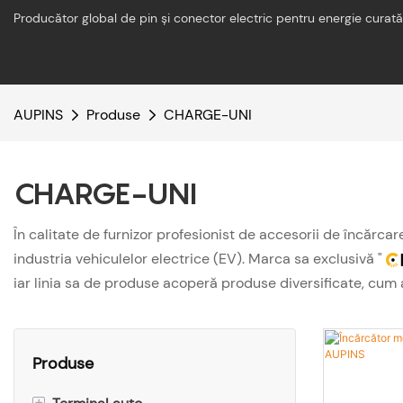
Producător global de pin și conector electric pentru energie curată
AUPINS
Produse
CHARGE-UNI
CHARGE-UNI
În calitate de furnizor profesionist de accesorii de încărcar
industria vehiculelor electrice (EV). Marca sa exclusivă "
iar linia sa de produse acoperă produse diversificate, cum 
Produse
+