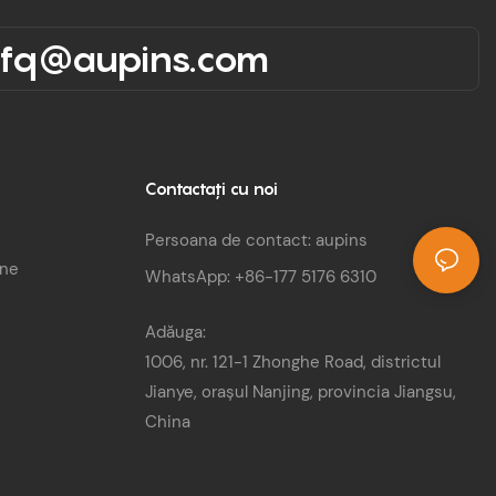
Tensiune nominală de intrare
rfq@aupins.com
rmanta electrica:
AC: 240V+15%AC
ratura de lucru:
℃~+50℃
 de protectie: IP67
Performanta electrica:
udine de lucru:
Temperatura de lucru:
Contactaţi cu noi
-30℃~+50℃
Nivel de protectie: IP67
Persoana de contact: aupins
Altitudine de lucru:
une
WhatsApp: +86-177 5176 6310
Adăuga:
1006, nr. 121-1 Zhonghe Road, districtul
Jianye, orașul Nanjing, provincia Jiangsu,
China