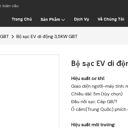
h toàn cầu
Trang Chủ
Dịch Vụ
Về Chúng Tôi
Sản Phẩm
 GBT
Bộ sạc EV di động 3,5KW GBT
Bộ sạc EV di đ
Hiệu suất cơ khí:
Giao diện người-máy tính:
Chiều dài: 5m (tùy chọn)
Đầu nối sạc: Cáp GB/T
Ổ cắm:(Trung Quốc) phích
Hiệu suất môi trường: