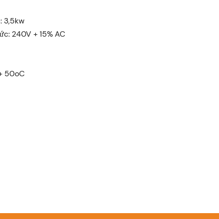
: 3,5kw
ức: 240V + 15% AC
 + 50oC