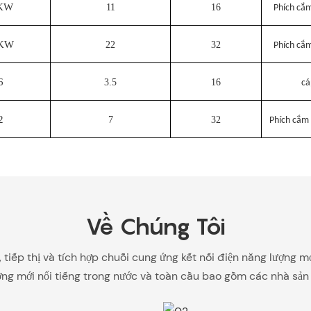
1KW
11
16
Phích cắ
2KW
22
32
Phích cắ
6
3.5
16
cá
2
7
32
Phích cắm
Về Chúng Tôi
n, tiếp thị và tích hợp chuỗi cung ứng kết nối điện năng lượng
ng mới nổi tiếng trong nước và toàn cầu bao gồm các nhà sản xu