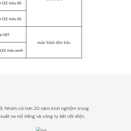
m CEE màu đỏ
m CEE màu đỏ
p GBT
màn hình đèn báo
 CEE màu xanh
 mới. Nhóm có hơn 20 năm kinh nghiệm trong
ất xe nổi tiếng và công ty kết nối điện.