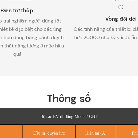
Điện trở thấp
Vòng đời dài
 trải nghiệm người dùng tốt
hiết kế đặc biệt cho các ứng
Các tính năng của thiết bị đ
 tiêu dùng bằng cách duy trì
hơn 20000 chu kỳ với độ ổn đ
ổn thất năng lượng ở mức hiệu
quả
Thông số
Bộ sạc EV di động Mode 2 GBT
Đầu ra quyền lực
Hiện tại (A)
Phí