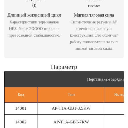
Длинный жизненный цикл
Мягкая тяговая сила
Характеристики терминалов
Сильноточные разъемы AP
HBS: более 20000 циклов с
имеют специальную
превосходной стабильностью.
конструкцию. Это облегчит
работу пользователя за счет
мягкой тяговой силы.
Параметр
Портативные зарядные 
Код
Тип
Выход 
14001
AP-T1A-GBT-3.5KW
14002
AP-T1A-GBT-7KW