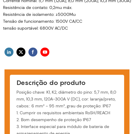
Corrente nominal: 5,7 mm (120A), 8,0 mm (200A), 10,3 mm (300A)
Resistência de contato: 0,2mω máx.
Resistência de isolamento: ≥5000Mω
Tensão de funcionamento: 1500V CA/CC
tensão suportável: 6800V AC/DC
Descrição do produto
Posição chave: K1, K2, diâmetro do pino: 5,7 mm, 8,0
mm, 10,3 mm, 120A-300A V (DC), cor: laranja/preto,
cabos:: 6 mm² ~ 95 mm², grau de proteção: IP67
1. Cumprir os requisitos ambientais RoSH/REACH
2. Bom desempenho de proteção IP67
3. Interface especial para módulo de bateria de
armazenamento de energia