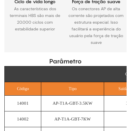
Ciclo de vida longo
Força de tração suave
As características dos
Os conectores AP de alta
terminais HBS são mais de
corrente são projetados com
20.000 ciclos com
estrutura especial. Isso
estabilidade superior
facilitará a experiência do
usuário pela força de tração
suave
Parâmetro
Car
Código
Tipo
Saída 
14001
AP-T1A-GBT-3.5KW
3.
14002
AP-T1A-GBT-7KW
7