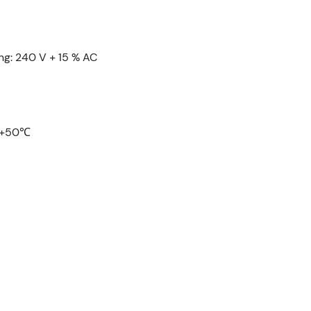
g: 240 V + 15 % AC
℃~+50℃