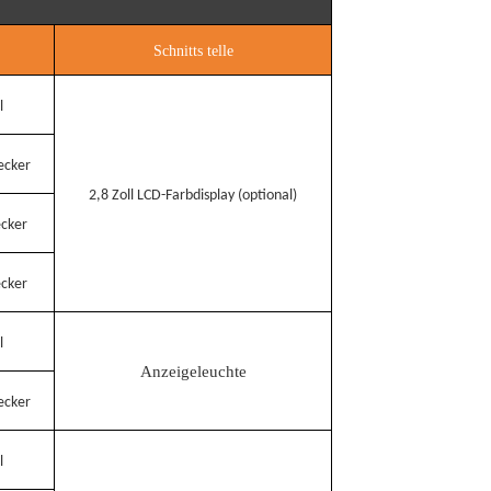
Schnitts telle
l
ecker
2,8 Zoll LCD-Farbdisplay (optional)
ecker
ecker
l
Anzeigeleuchte
ecker
l