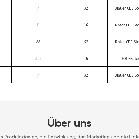
7
32
Blauer CEE-St
11
16
Roter CEE-St
22
32
Roter CEE-St
3.5
16
GBT-Kabe
7
32
Blauer CEE-St
Über uns
s Produktdesign, die Entwicklung, das Marketing und die Liefe