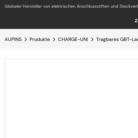
Globaler Hersteller von elektrischen Anschlussstiften und Steckver
Z
AUPINS
Produkte
CHARGE-UNI
Tragbares GBT-Lad