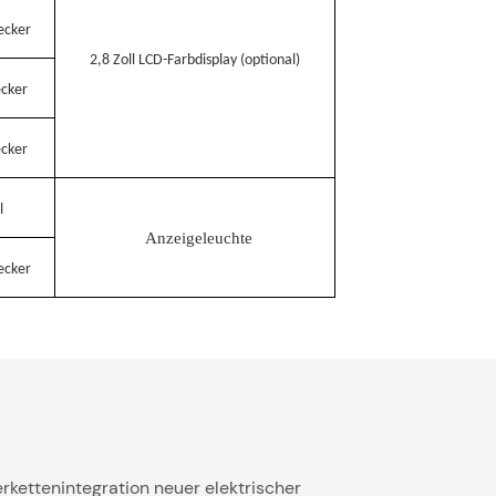
ecker
2,8 Zoll LCD-Farbdisplay (optional)
ecker
ecker
l
Anzeigeleuchte
ecker
rkettenintegration neuer elektrischer