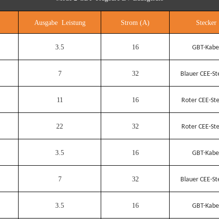
Ausgabe Leistung
Strom (A)
Stecker
3.5
16
GBT-Kabe
7
32
Blauer CEE-St
11
16
Roter CEE-St
22
32
Roter CEE-St
3.5
16
GBT-Kabe
7
32
Blauer CEE-St
3.5
16
GBT-Kabe