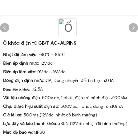
Ổ khóa điện tử GB/T AC-AUPINS
Nhiệt độ làm việc:
-40℃～85℃
Điện áp định mức:
12V.dc
Điện áp làm việc:
9V.dc～16V.dc
Dòng điện định mức:
≤1A; Dòng chuyển đổi tín hiệu: ≤0.1A
≤2.5A
Dòng rôto bị khóa:
Vật liệu chống điện:
500V.dc, 1 phút, điện trở cách điện ≥100Mω
Chịu được hiệu suất điện áp:
500V.ac, 1 phút, dòng rò ≤10mA
Giờ lái xe:
500ms (12V.dc, nhiệt độ bình thường)
Lực đẩy và kéo thanh khóa:
≥35N (12V.dc, nhiệt độ bình thường)
Mức độ bảo vệ:
≥IP66