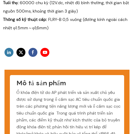
Tuổi thọ:
60000 chu kỳ (12V.dc, nhiệt độ bình thường, thời gian bật
nguồn 500ms, khoảng thời gian 3 giây)
Thông số kỹ thuật cáp:
FLRY-B 0,5 vuông (đường kính ngoài cách
nhiệt φ1.5mm～φ1,6mm)
Mô tả sản phẩm
Ổ khóa điện tử do AP phát triển và sản xuất chủ yếu
được sử dụng trong ổ cắm sạc AC tiêu chuẩn quốc gia
trên các phương tiện năng lượng mới và ổ cắm sạc cọc
tiêu chuẩn quốc gia Trong quá trình phát triển sản
phẩm, các điểm kỹ thuật như kích thước của bộ truyền
động khóa điện tử, phản hồi tín hiệu vị trí kép để
khóa/mở khóa và hiệu suất bảo vệ tổng thể ≥IP66 đã