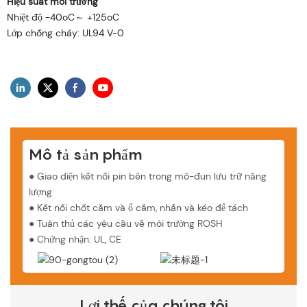
Hiệu suất môi trường
Nhiệt độ -40oC～ +125oC
Lớp chống cháy: UL94 V-0
Mô tả sản phẩm
● Giao diện kết nối pin bên trong mô-đun lưu trữ năng
lượng
●
Kết nối chốt cắm và ổ cắm, nhấn và kéo để tách
●
Tuân thủ các yêu cầu về môi trường ROSH
●
Chứng nhận: UL, CE
Lợi thế của chúng tôi