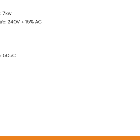
: 7kw
ức: 240V + 15% AC
 + 50oC