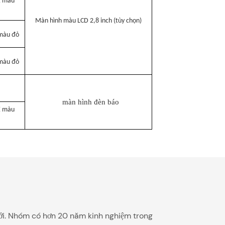
E màu
Màn hình màu LCD 2,8 inch (tùy chọn)
màu đỏ
màu đỏ
màn hình đèn báo
E màu
 mới. Nhóm có hơn 20 năm kinh nghiệm trong