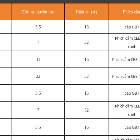
Đầu ra quyền lực
Hiện tại (A)
Phích cắ
3.5
16
cáp GBT
Phích cắm CE
7
32
xanh
11
16
Phích cắm CEE 
22
32
Phích cắm CEE 
3.5
16
cáp GBT
Phích cắm CE
7
32
xanh
3.5
16
cáp GBT