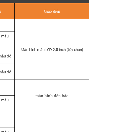
m
Giao diện
E màu
Màn hình màu LCD 2,8 inch (tùy chọn)
màu đỏ
màu đỏ
màn hình đèn báo
E màu