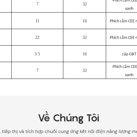
Phích cắm CE
7
32
xanh
11
16
Phích cắm CEE 
22
32
Phích cắm CEE 
3.5
16
cáp GBT
Phích cắm CE
7
32
xanh
Về Chúng Tôi
n, tiếp thị và tích hợp chuỗi cung ứng kết nối điện năng lượng