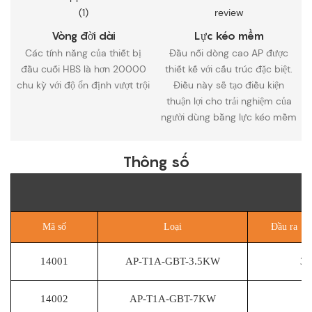
Vòng đời dài
Lực kéo mềm
Các tính năng của thiết bị
Đầu nối dòng cao AP được
đầu cuối HBS là hơn 20000
thiết kế với cấu trúc đặc biệt.
chu kỳ với độ ổn định vượt trội
Điều này sẽ tạo điều kiện
thuận lợi cho trải nghiệm của
người dùng bằng lực kéo mềm
Thông số
Mã số
Loại
Đầu ra qu
14001
AP-T1A-GBT-3.5KW
3.
14002
AP-T1A-GBT-7KW
7