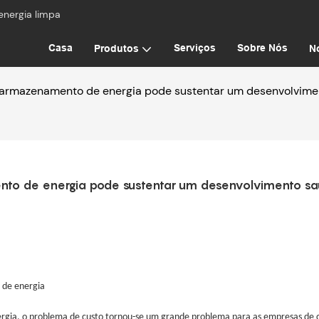
energia limpa
Casa
Serviços
Sobre Nós
Produtos
No
armazenamento de energia pode sustentar um desenvolvime
o de energia pode sustentar um desenvolvimento sa
 de energia
ia, o problema de custo tornou-se um grande problema para as empresas de 