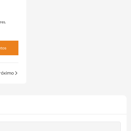
res.
utos
róximo