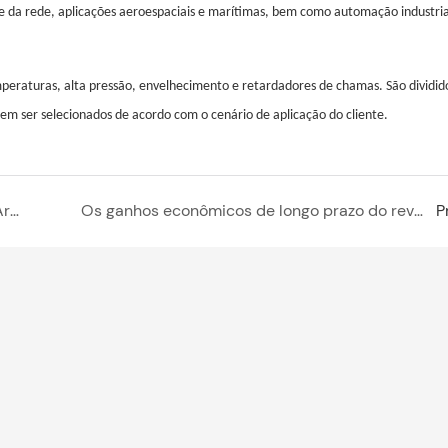
e da rede, aplicações aeroespaciais e marítimas, bem como automação industria
peraturas, alta pressão, envelhecimento e retardadores de chamas. São dividi
dem ser selecionados de acordo com o cenário de aplicação do cliente.
Diversas Estruturas em Cabos Conectores de Armazenamento de Energia e Métodos de Acesso
Os ganhos econômicos de longo prazo do revestimento de prata dura: um investimento brilhante
P