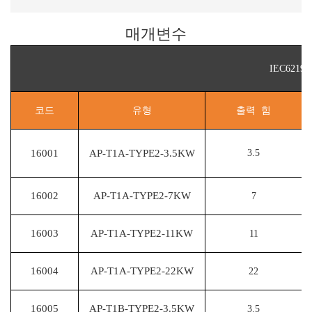
매개변수
IEC621
코드
유형
출력 힘
16001
AP-T1A-TYPE2-3.5KW
3.5
16002
AP-T1A-TYPE2-7KW
7
16003
AP-T1A-TYPE2-11KW
11
16004
AP-T1A-TYPE2-22KW
22
16005
AP-T1B-TYPE2-3.5KW
3.5