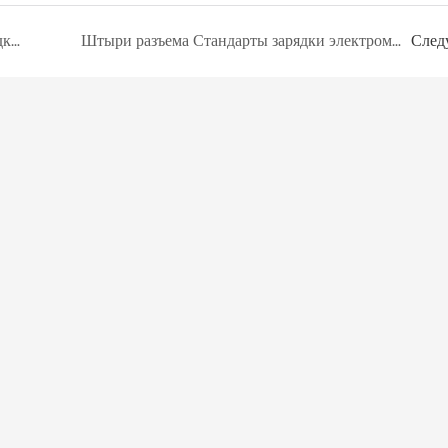
Определение интерфейса кабеля для зарядки электромобилей IEC
Штыри разъема Стандарты зарядки электромобиля для разъемов Контактный разъем Автомобильная зарядка
След