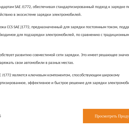
андартам SAE J1772, обеспечивая стандартизированный подход к зарядке 
ействию в экосистеме зарядки электромобилей.
тока CCS SAE j1772, предназначенный для зарядки постоянным током, под
обходимое для подзарядки электромобилей, по сравнению с традиционны
собствует развитию совместимой сети зарядки. Это имеет решающее значе
аряжать свои автомобили в разных местах.
E J1772 является ключевым компонентом, способствующим широкому
артизированное, эффективное и быстрое решение для зарядки электромоб
Просмотреть Прод
S