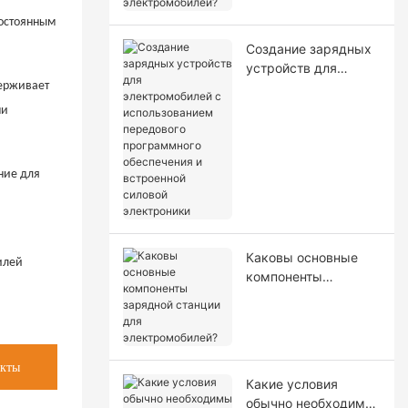
электромобилей?
постоянным
Создание зарядных
устройств для
держивает
электромобилей с
использованием
ми
передового
программного
обеспечения и
ние для
встроенной силовой
электроники
Каковы основные
илей
компоненты
зарядной станции
для
электромобилей?
укты
Какие условия
обычно необходимы