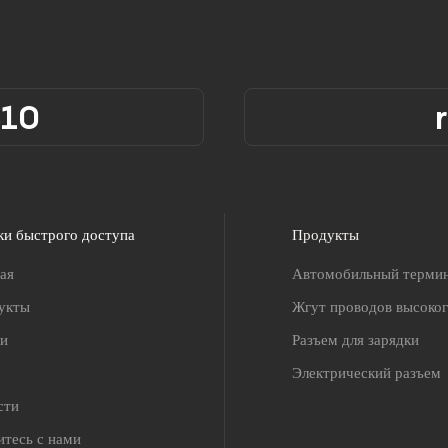
310
ки быстрого доступа
Продукты
ая
Автомобильный терми
укты
Жгут проводов высоко
ги
Разъем для зарядки
Электрический разъем
сти
тесь с нами