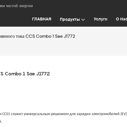
емм чистой энергии
ГЛАВНАЯ
Услуги
О На
Продукты
тоянного тока CCS Combo 1 Sae J1772
CCS Combo 1 Sae J1772
 CCS1 служит универсальным решением для зарядки электромобилей (EV)
й.