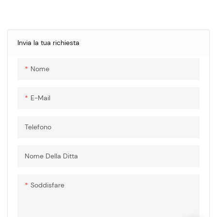
Siamo in grado di fornire
diversi cablaggi con prese in
base a diversi standard
internazionali tra cui IEC, GB/T,
Invia la tua richiesta
SAE e NACS.
Laboratorio certificato CNAS
Nome
per garantire prestazioni di
qualità
E-Mail
Telefono
Nome Della Ditta
Soddisfare