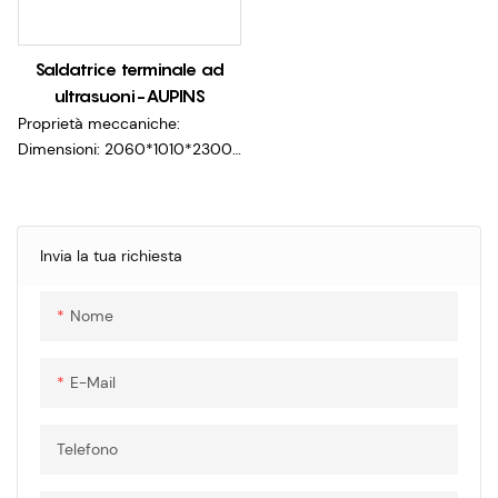
Saldatrice terminale ad
ultrasuoni-AUPINS
Proprietà meccaniche:
Dimensioni: 2060*1010*2300
mm
Peso: 860 kg/944 kg
Memorizzazione dei dati:
100.000 set di dati di
Invia la tua richiesta
saldatura del prodotto
Efficienza produttiva: 120
Nome
pezzi/ora-150 pezzi/ora
Gamma di saldatura del filo di
rame: 16mm²-70mm²/16mm-
E-Mail
120mm²/35mm²-150mm²
Gamma di saldatura del filo di
Telefono
alluminio:
16mm²-85mm²/16mm²-150m