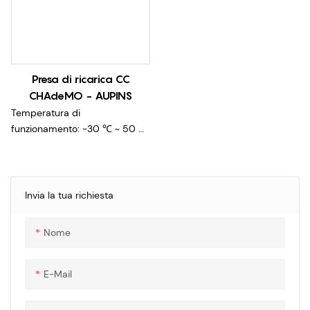
Presa di ricarica CC
CHAdeMO - AUPINS
Temperatura di
funzionamento: -30 ℃ ~ 50 ℃
Tensione nominale: ingresso
CC 750 V.cc
Corrente nominale: 80 A, 125 A,
150 A, 200 A
Invia la tua richiesta
Resistenza di isolamento:
>1000 MΩ (1000 V.cc)
Nome
Resistere alle prestazioni di
tensione: 3000 V.ac
Forza di inserimento ed
E-Mail
estrazione: