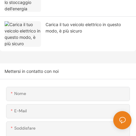
Carica il tuo veicolo elettrico in questo
modo, è più sicuro
Mettersi in contatto con noi
Nome
E-Mail
Soddisfare