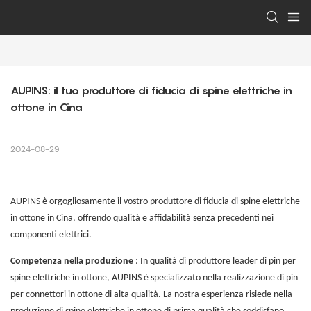
AUPINS: il tuo produttore di fiducia di spine elettriche in 
ottone in Cina
2024-08-29
AUPINS è orgogliosamente il vostro produttore di fiducia di spine elettriche
in ottone in Cina, offrendo qualità e affidabilità senza precedenti nei
componenti elettrici.
Competenza nella produzione
: In qualità di produttore leader di pin per
spine elettriche in ottone, AUPINS è specializzato nella realizzazione di pin
per connettori in ottone di alta qualità. La nostra esperienza risiede nella