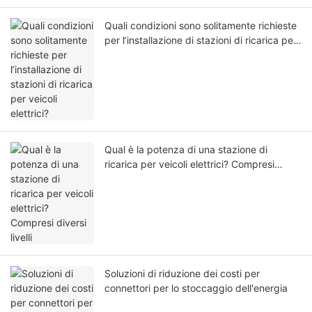
Quali condizioni sono solitamente richieste
per l’installazione di stazioni di ricarica per
veicoli elettrici?
Qual è la potenza di una stazione di
ricarica per veicoli elettrici? Compresi
diversi livelli
Soluzioni di riduzione dei costi per
connettori per lo stoccaggio dell'energia