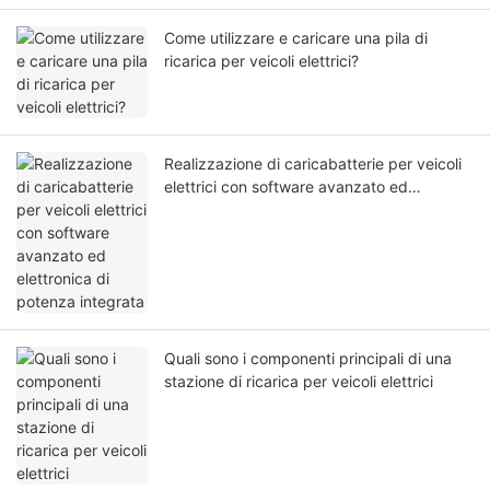
Come utilizzare e caricare una pila di
ricarica per veicoli elettrici?
Realizzazione di caricabatterie per veicoli
elettrici con software avanzato ed
elettronica di potenza integrata
Quali sono i componenti principali di una
stazione di ricarica per veicoli elettrici