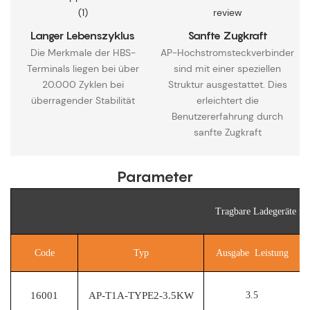
Langer Lebenszyklus
Sanfte Zugkraft
Die Merkmale der HBS-
AP-Hochstromsteckverbinder
Terminals liegen bei über
sind mit einer speziellen
20.000 Zyklen bei
Struktur ausgestattet. Dies
überragender Stabilität
erleichtert die
Benutzererfahrung durch
sanfte Zugkraft
Parameter
Tragbare Ladegeräte fü
Code
Typ
Ausgabe Leistung
16001
AP-T1A-TYPE2-3.5KW
3.5