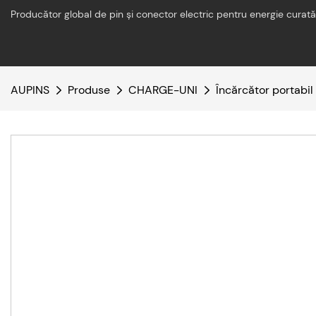
Producător global de pin și conector electric pentru energie curată
AUPINS
Produse
CHARGE-UNI
Încărcător portabil