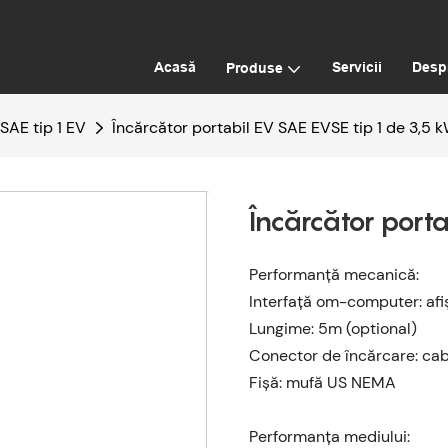
Acasă
Servicii
Desp
Produse
 SAE tip 1 EV
Încărcător portabil EV SAE EVSE tip 1 de 3,5 
Încărcător port
Performanță mecanică:
Interfață om-computer: afiș
Lungime: 5m (optional)
Conector de încărcare: cab
Fișă: mufă US NEMA
Performanța mediului: