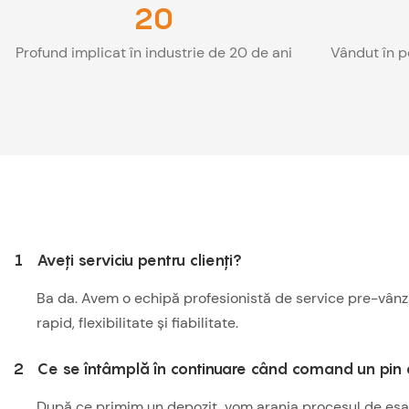
20
Profund implicat în industrie de 20 de ani
Vândut în p
1
Aveți serviciu pentru clienți?
Ba da. Avem o echipă profesionistă de service pre-vânza
rapid, flexibilitate și fiabilitate.
2
Ce se întâmplă în continuare când comand un pin 
După ce primim un depozit, vom aranja procesul de eșant