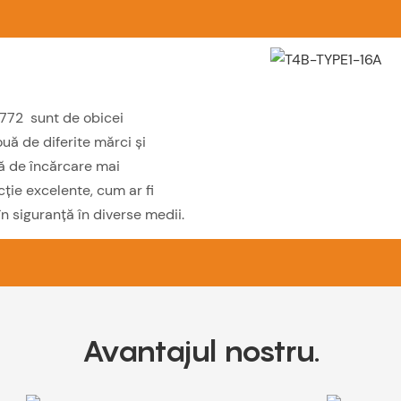
1772 sunt de obicei
uă de diferite mărci și
ță de încărcare mai
cție excelente, cum ar fi
 în siguranță în diverse medii.
Avantajul nostru.