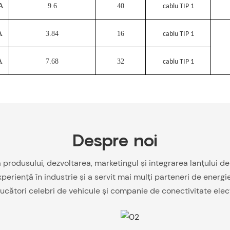
A
9.6
40
cablu TIP 1
A
3.84
16
cablu TIP 1
A
7.68
32
cablu TIP 1
Despre noi
rodusului, dezvoltarea, marketingul și integrarea lanțului de 
eriență în industrie și a servit mai mulți parteneri de energie 
ucători celebri de vehicule și companie de conectivitate elect