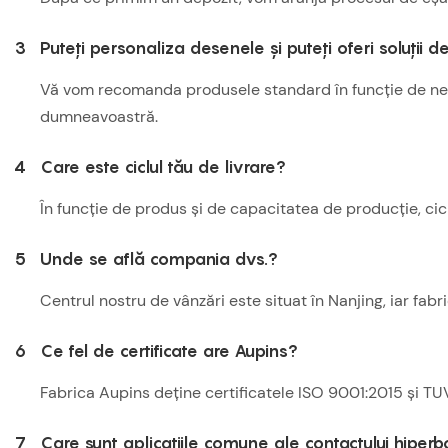
3
Puteți personaliza desenele și puteți oferi soluții 
Vă vom recomanda produsele standard în funcție de nevoi
dumneavoastră.
4
Care este ciclul tău de livrare?
În funcție de produs și de capacitatea de producție, cic
5
Unde se află compania dvs.?
Centrul nostru de vânzări este situat în Nanjing, iar fab
6
Ce fel de certificate are Aupins?
Fabrica Aupins deține certificatele ISO 9001:2015 și TUV
7
Care sunt aplicațiile comune ale contactului hiperb