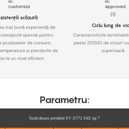
zistență scăzută
Ciclu lung de vi
ea mai bună experiență de
r concepută special pentru
Caracteristicile terminale
ile produselor de consum,
peste 20000 de cicluri cu 
emperatura și pierderile de
superioară
ie la un nivel eficient
Parametru:
Încărcătoare portabile EV J1772 SAE tip 7