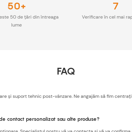
50+
7
este 50 de țări din întreaga
Verificare în cel mai rap
lume
FAQ
re și suport tehnic post-vânzare. Ne angajăm să fim centrați p
de contact personalizat sau alte produse?
ionare. Specialistul nostru vă va contacta și vă va confirma 