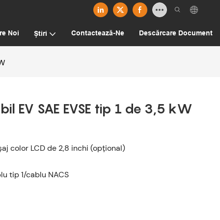
re Noi
Contactează-Ne
Descărcare Document
Știri
kW
abil EV SAE EVSE tip 1 de 3,5 kW
aj color LCD de 2,8 inchi (opțional)
lu tip 1/cablu NACS