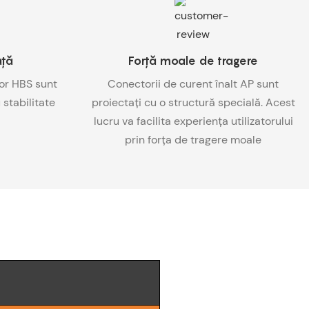
ață
Forță moale de tragere
lor HBS sunt
Conectorii de curent înalt AP sunt
stabilitate
proiectați cu o structură specială. Acest
lucru va facilita experiența utilizatorului
prin forța de tragere moale