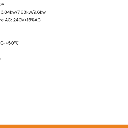
40A
: 3,84kw/7,68kw/9,6kw
are AC: 240V+15%AC
30℃~+50℃
m