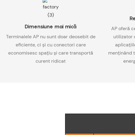
Re
Dimensiune mai mică
AP oferă c
Terminalele AP nu sunt doar deosebit de
utilizato
eficiente, ci și cu conectori care
aplicați
economisesc spațiu și care transportă
menținând t
curent ridicat
energ