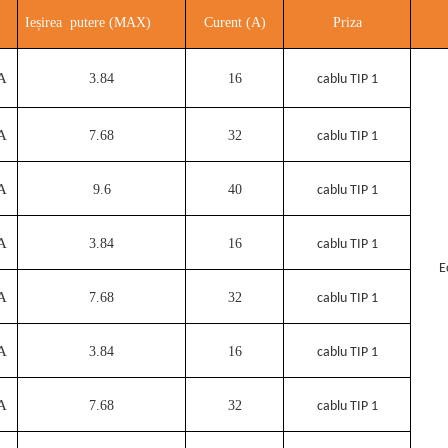
Ieșirea putere (MAX)
Curent (A)
Priza
A
3.84
16
cablu TIP 1
A
7.68
32
cablu TIP 1
A
9.6
40
cablu TIP 1
A
3.84
16
cablu TIP 1
E
A
7.68
32
cablu TIP 1
A
3.84
16
cablu TIP 1
A
7.68
32
cablu TIP 1