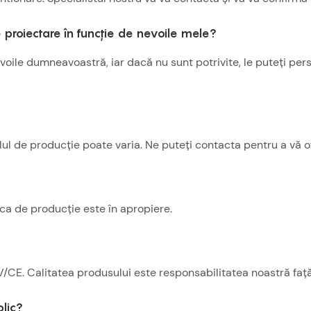
de proiectare în funcție de nevoile mele?
le dumneavoastră, iar dacă nu sunt potrivite, le puteți pers
lul de producție poate varia. Ne puteți contacta pentru a vă of
rica de producție este în apropiere.
/CE. Calitatea produsului este responsabilitatea noastră față 
olic?