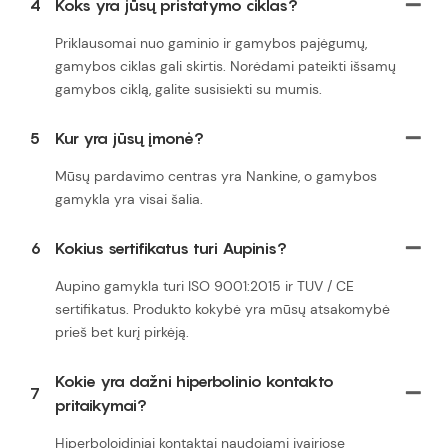
4
Koks yra jūsų pristatymo ciklas?
Priklausomai nuo gaminio ir gamybos pajėgumų,
gamybos ciklas gali skirtis. Norėdami pateikti išsamų
gamybos ciklą, galite susisiekti su mumis.
5
Kur yra jūsų įmonė?
Mūsų pardavimo centras yra Nankine, o gamybos
gamykla yra visai šalia.
6
Kokius sertifikatus turi Aupinis?
Aupino gamykla turi ISO 9001:2015 ir TUV / CE
sertifikatus. Produkto kokybė yra mūsų atsakomybė
prieš bet kurį pirkėją.
Kokie yra dažni hiperbolinio kontakto
7
pritaikymai?
Hiperboloidiniai kontaktai naudojami įvairiose