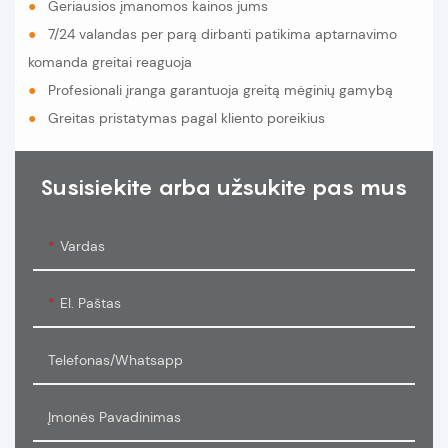
●
Geriausios įmanomos kainos jums
●
7/24 valandas per parą dirbanti patikima aptarnavimo
komanda greitai reaguoja
●
Profesionali įranga garantuoja greitą mėginių gamybą
●
Greitas pristatymas pagal kliento poreikius
Susisiekite arba užsukite pas mus
Vardas
El. Paštas
Telefonas/whatsapp
Įmonės Pavadinimas