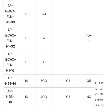
AP-
GBAC-
6
63
FLN-
H1-63
AP-
IECAC-
10-
6
32
FLN-
18
H1-32
AP-
IECAC-
6
16
FLN-
H1-16
AP-
14
300
0.1
35
1. Duom
HBS-14
lentelėje
AP-
2. Skirt
HB5-
16
400
0.1
40
skirting
16
3.AP gal