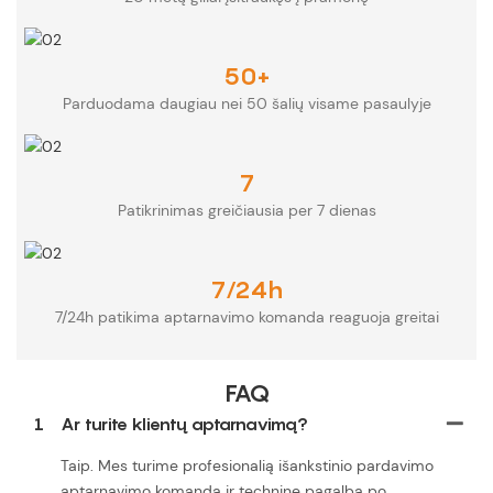
50+
Parduodama daugiau nei 50 šalių visame pasaulyje
7
Patikrinimas greičiausia per 7 dienas
7/24h
7/24h patikima aptarnavimo komanda reaguoja greitai
FAQ
1
Ar turite klientų aptarnavimą?
Taip. Mes turime profesionalią išankstinio pardavimo
aptarnavimo komandą ir techninę pagalbą po