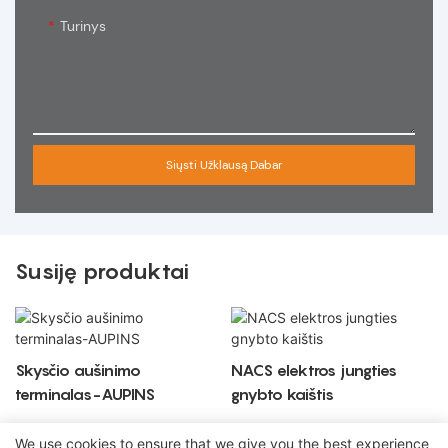
Turinys
Siųsti Užklausą Dabar
Susiję produktai
Skysčio aušinimo
NACS elektros jungties
terminalas-AUPINS
gnybto kaištis
We use cookies to ensure that we give you the best experience