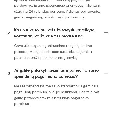
pardavimo. Esame įsipareigoję orientuotis į klientą ir
užtikrinti 24 valandas per parą, 7 dienas per savaitę,
greitą reagavimą, lankstumą ir patikimumą.
Kas nutiks toliau, kai užsisakysiu pritaikytą
2
kontaktinį kaištį ar kitus produktus?
Gavę užstatą, suorganizuosime mėginių ėmimo
procesą. Mūsų specialistas susisieks su jumis ir
patvirtins brėžinį bei suderins gamybą.
Ar galite pritaikyti brėžinius ir pateikti dizaino
3
sprendimą pagal mano poreikius?
Mes rekomenduosime savo standartinius gaminius
pagal jūsų poreikius, o jei jie netinkami, juos taip pat
galite pritaikyti atskirais brėžiniais pagal savo
poreikius.