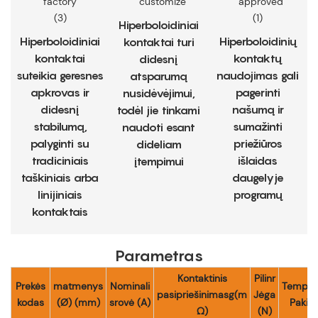
Hiperboloidiniai
Hiperboloidiniai
Hiperboloidinių
kontaktai turi
kontaktai
kontaktų
didesnį
suteikia geresnes
naudojimas gali
atsparumą
apkrovas ir
pagerinti
nusidėvėjimui,
didesnį
našumą ir
todėl jie tinkami
stabilumą,
sumažinti
naudoti esant
palyginti su
priežiūros
dideliam
tradiciniais
išlaidas
įtempimui
taškiniais arba
daugelyje
linijiniais
programų
kontaktais
Parametras
Kontaktinis
Pilinr
Prekės
matmenys
Nominali
Temper
pasipriešinimasg(m
Jėga
kodas
(Ø) (mm)
srovė (A)
Pakilti
Ω)
(N)