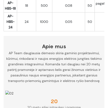
AP-
pagal
18
500
0.08
50
HBS-18
AP-
HBS-
24
1000
0.05
50
24
Apie mus
AP Team daugiausia dėmesio skiria gaminio projektavimui,
kūrimui, rinkodarai ir naujos energijos elektros jungties tiekimo
grandinės integravimui. Komanda turi daugiau nei 20 metų
patirtį pramonėje ir aptarnavo kelis gerai žinomus vietinius ir
pasaulinius naujus energijos partnerius, įskaitant garsius
transporto priemonių gamintojus ir elektros ryšio bendrovę.
20
20 metų giliai įsitraukęs į pramonę