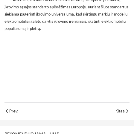
Aukščiau pateiktas bendro elektra varomų transporto priemonių
įkrovimo sąsajos standarto apibrėžimas Europoje. Kuriant šiuos standartus
siekiama pagerinti įkrovimo universalumą, kad skirtingų markių ir modelių
elektromobiliai galėtų dalytis įkrovimo įrenginiais, skatinti elektromobilių
populiarumą ir plėtrą.
Prev.
Kitas
REKOMENDUOJAMA JUMS