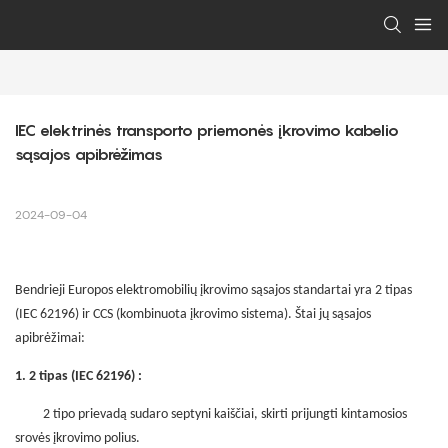
IEC elektrinės transporto priemonės įkrovimo kabelio 
sąsajos apibrėžimas
2024-09-04
Bendrieji Europos elektromobilių įkrovimo sąsajos standartai yra 2 tipas
(IEC 62196) ir CCS (kombinuota įkrovimo sistema). Štai jų sąsajos
apibrėžimai:
1. 2 tipas (IEC 62196) :
2 tipo prievadą sudaro septyni kaiščiai, skirti prijungti kintamosios
srovės įkrovimo polius.