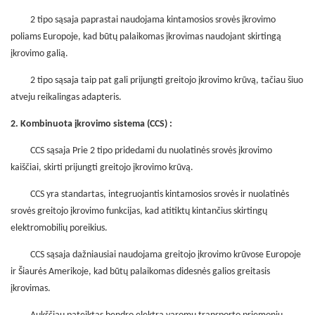
2 tipo sąsaja paprastai naudojama kintamosios srovės įkrovimo
poliams Europoje, kad būtų palaikomas įkrovimas naudojant skirtingą
įkrovimo galią.
2 tipo sąsaja taip pat gali prijungti greitojo įkrovimo krūvą, tačiau šiuo
atveju reikalingas adapteris.
2. Kombinuota įkrovimo sistema (CCS) :
CCS sąsaja Prie 2 tipo pridedami du nuolatinės srovės įkrovimo
kaiščiai, skirti prijungti greitojo įkrovimo krūvą.
CCS yra standartas, integruojantis kintamosios srovės ir nuolatinės
srovės greitojo įkrovimo funkcijas, kad atitiktų kintančius skirtingų
elektromobilių poreikius.
CCS sąsaja dažniausiai naudojama greitojo įkrovimo krūvose Europoje
ir Šiaurės Amerikoje, kad būtų palaikomas didesnės galios greitasis
įkrovimas.